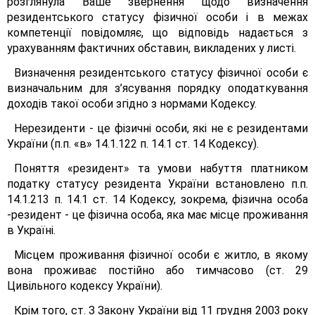
розглянула Ваше звернення щодо визначення
резидентського статусу фізичної особи і в межах
компетенції повідомляє, що відповідь надається з
урахуванням фактичних обставин, викладених у листі.
Визначення резидентського статусу фізичної особи є
визначальним для з’ясування порядку оподаткування
доходів такої особи згідно з нормами Кодексу.
Нерезиденти - це фізичні особи, які не є резидентами
України (п.п. «в» 14.1.122 п. 14.1 ст. 14 Кодексу).
Поняття «резидент» та умови набуття платником
податку статусу резидента України встановлено п.п.
14.1.213 п. 14.1 ст. 14 Кодексу, зокрема, фізична особа
-резидент - це фізична особа, яка має місце проживання
в Україні.
Місцем проживання фізичної особи є житло, в якому
вона проживає постійно або тимчасово (ст. 29
Цивільного кодексу України).
Крім того, ст. З Закону України від 11 грудня 2003 року