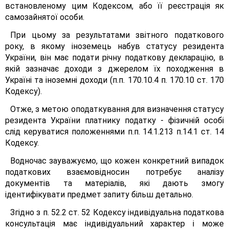
встановленому цим Кодексом, або її реєстрація як
самозайнятої особи.
При цьому за результатами звітного податкового
року, в якому іноземець набув статусу резидента
України, він має подати річну податкову декларацію, в
якій зазначає доходи з джерелом їх походження в
Україні та іноземні доходи (п.п. 170.10.4 п. 170.10 ст. 170
Кодексу).
Отже, з метою оподаткування для визначення статусу
резидента України платнику податку - фізичній особі
слід керуватися положеннями п.п. 14.1.213 п.14.1 ст. 14
Кодексу.
Водночас зауважуємо, що кожен конкретний випадок
податкових взаємовідносин потребує аналізу
документів та матеріалів, які дають змогу
ідентифікувати предмет запиту більш детально.
Згідно з п. 52.2 ст. 52 Кодексу індивідуальна податкова
консультація має індивідуальний характер і може