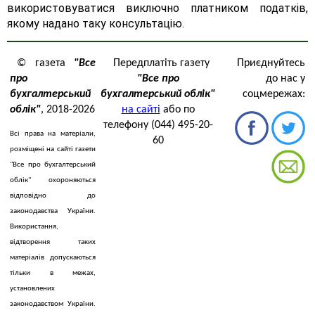
використовуватися виключно платником податків,
якому надано таку консультацію.
© газета
"Все
Передплатіть газету
Приєднуйтесь
про
"Все про
до нас у
бухгалтерський
бухгалтерський облік"
соцмережах:
облік"
, 2018-2026
на сайті
або по
телефону (044) 495-20-
Всі права на матеріали,
60
розміщені на сайті газети
"Все про бухгалтерський
облік" охороняються
відповідно до
законодавства України.
Використання,
відтворення таких
матеріалів допускаються
тільки в межах,
установлених
законодавством України.