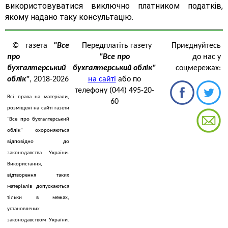
використовуватися виключно платником податків,
якому надано таку консультацію.
© газета
"Все
Передплатіть газету
Приєднуйтесь
про
"Все про
до нас у
бухгалтерський
бухгалтерський облік"
соцмережах:
облік"
, 2018-2026
на сайті
або по
телефону (044) 495-20-
Всі права на матеріали,
60
розміщені на сайті газети
"Все про бухгалтерський
облік" охороняються
відповідно до
законодавства України.
Використання,
відтворення таких
матеріалів допускаються
тільки в межах,
установлених
законодавством України.