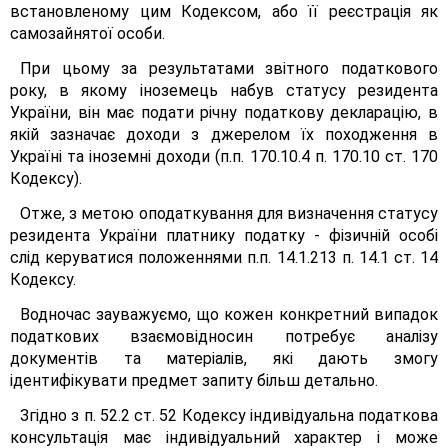
встановленому цим Кодексом, або її реєстрація як
самозайнятої особи.
При цьому за результатами звітного податкового
року, в якому іноземець набув статусу резидента
України, він має подати річну податкову декларацію, в
якій зазначає доходи з джерелом їх походження в
Україні та іноземні доходи (п.п. 170.10.4 п. 170.10 ст. 170
Кодексу).
Отже, з метою оподаткування для визначення статусу
резидента України платнику податку - фізичній особі
слід керуватися положеннями п.п. 14.1.213 п. 14.1 ст. 14
Кодексу.
Водночас зауважуємо, що кожен конкретний випадок
податкових взаємовідносин потребує аналізу
документів та матеріалів, які дають змогу
ідентифікувати предмет запиту більш детально.
Згідно з п. 52.2 ст. 52 Кодексу індивідуальна податкова
консультація має індивідуальний характер і може