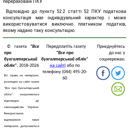
перераховані ПКУ.
Відповідно до пункту 52.2 статті 52 ПКУ податкова
консультація має індивідуальний характер і може
використовуватися виключно платником податків,
якому надано таку консультацію.
© газета
"Все
Передплатіть газету
Приєднуйтесь
про
"Все про
до нас у
бухгалтерський
бухгалтерський облік"
соцмережах:
облік"
, 2018-2026
на сайті
або по
телефону (044) 495-20-
Всі права на матеріали,
60
розміщені на сайті газети
"Все про бухгалтерський
облік" охороняються
відповідно до
законодавства України.
Використання,
відтворення таких
матеріалів допускаються