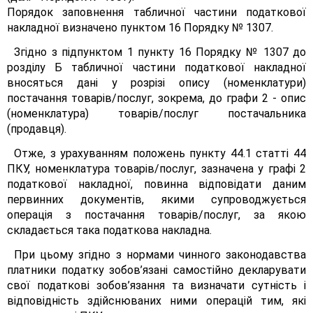
Порядок заповнення табличної частини податкової
накладної визначено пунктом 16 Порядку № 1307.
Згідно з підпунктом 1 пункту 16 Порядку № 1307 до
розділу Б табличної частини податкової накладної
вносяться дані у розрізі опису (номенклатури)
постачання товарів/послуг, зокрема, до графи 2 - опис
(номенклатура) товарів/послуг постачальника
(продавця).
Отже, з урахуванням положень пункту 44.1 статті 44
ПКУ, номенклатура товарів/послуг, зазначена у графі 2
податкової накладної, повинна відповідати даним
первинних документів, якими супроводжується
операція з постачання товарів/послуг, за якою
складається така податкова накладна.
При цьому згідно з нормами чинного законодавства
платники податку зобов’язані самостійно декларувати
свої податкові зобов’язання та визначати сутність і
відповідність здійснюваних ними операцій тим, які