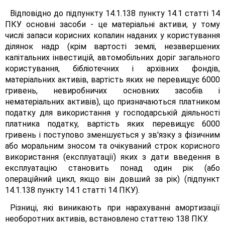
Відповідно до підпункту 14.1.138 пункту 14.1 статті 14
ПКУ основні засоби - це матеріальні активи, у тому
числі запаси корисних копалин наданих у користування
ділянок надр (крім вартості землі, незавершених
капітальних інвестицій, автомобільних доріг загального
користування, бібліотечних і архівних фондів,
матеріальних активів, вартість яких не перевищує 6000
гривень, невиробничих основних засобів і
нематеріальних активів), що призначаються платником
податку для використання у господарській діяльності
платника податку, вартість яких перевищує 6000
гривень і поступово зменшується у зв'язку з фізичним
або моральним зносом та очікуваний строк корисного
використання (експлуатації) яких з дати введення в
експлуатацію становить понад один рік (або
операційний цикл, якщо він довший за рік) (підпункт
14.1.138 пункту 14.1 статті 14 ПКУ).
Різниці, які виникають при нарахуванні амортизації
необоротних активів, встановлено статтею 138 ПКУ.