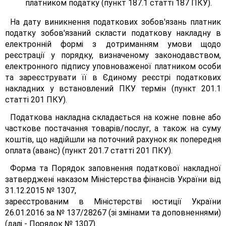
платником податку (пункт 187.1 статті 187 ПКУ).
На дату виникнення податкових зобов'язань платник
податку зобов'язаний скласти податкову накладну в
електронній формі з дотриманням умови щодо
реєстрації у порядку, визначеному законодавством,
електронного підпису уповноваженої платником особи
та зареєструвати її в Єдиному реєстрі податкових
накладних у встановлений ПКУ термін (пункт 201.1
статті 201 ПКУ).
Податкова накладна складається на кожне повне або
часткове постачання товарів/послуг, а також на суму
коштів, що надійшли на поточний рахунок як попередня
оплата (аванс) (пункт 201.7 статті 201 ПКУ).
Форма та Порядок заповнення податкової накладної
затверджені наказом Міністерства фінансів України від
31.12.2015 № 1307,
зареєстрованим в Міністерстві юстиції України
26.01.2016 за № 137/28267 (зі змінами та доповненнями)
(далі - Порядок № 1307).