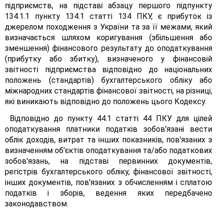
підприємств, на підставі абзацу першого підпункту
134.1.1 пункту 134.1 статті 134 ПКУ, є прибуток із
джерелом походження з України та за її межами, який
визначається шляхом коригування (збільшення або
зменшення) фінансового результату до оподаткування
(прибутку або збитку), визначеного у фінансовій
звітності підприємства відповідно до національних
положень (стандартів) бухгалтерського обліку або
міжнародних стандартів фінансової звітності, на різниці,
які виникають відповідно до положень цього Кодексу.
Відповідно до пункту 44.1 статті 44 ПКУ для цілей
оподаткування платники податків зобов'язані вести
облік доходів, витрат та інших показників, пов'язаних з
визначенням об'єктів оподаткування та/або податкових
зобов'язань, на підставі первинних документів,
регістрів бухгалтерського обліку, фінансової звітності,
інших документів, пов'язаних з обчисленням і сплатою
податків і зборів, ведення яких передбачено
законодавством.