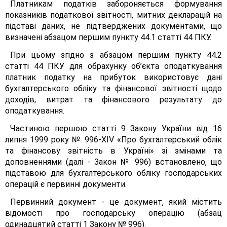
Платникам податків забороняється формування
показників податкової звітності, митних декларацій на
підставі даних, не підтверджених документами, що
визначені абзацом першим пункту 44.1 статті 44 ПКУ.
При цьому згідно з абзацом першим пункту 44.2
статті 44 ПКУ для обрахунку об’єкта оподаткування
платник податку на прибуток використовує дані
бухгалтерського обліку та фінансової звітності щодо
доходів, витрат та фінансового результату до
оподаткування.
Частиною першою статті 9 Закону України від 16
липня 1999 року № 996-ХІV «Про бухгалтерський облік
та фінансову звітність в Україні» зі змінами та
доповненнями (далі - Закон № 996) встановлено, що
підставою для бухгалтерського обліку господарських
операцій є первинні документи.
Первинний документ - це документ, який містить
відомості про господарську операцію (абзац
одинадцятий статті 1 Закону № 996).