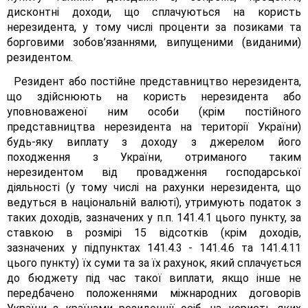
дисконтні доходи, що сплачуються на користь
нерезидента, у тому числі проценти за позиками та
борговими зобов’язаннями, випущеними (виданими)
резидентом.
Резидент або постійне представництво нерезидента,
що здійснюють на користь нерезидента або
уповноваженої ним особи (крім постійного
представництва нерезидента на території України)
будь-яку виплату з доходу з джерелом його
походження з України, отриманого таким
нерезидентом від провадження господарської
діяльності (у тому числі на рахунки нерезидента, що
ведуться в національній валюті), утримують податок з
таких доходів, зазначених у п.п. 141.4.1 цього пункту, за
ставкою в розмірі 15 відсотків (крім доходів,
зазначених у підпунктах 141.4.3 - 141.4.6 та 141.4.11
цього пункту) їх суми та за їх рахунок, який сплачується
до бюджету під час такої виплати, якщо інше не
передбачено положеннями міжнародних договорів