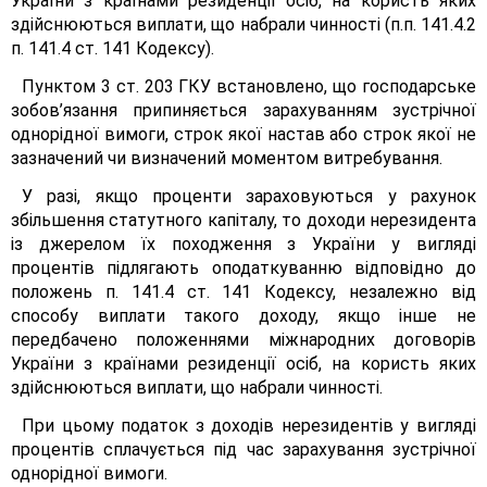
України з країнами резиденції осіб, на користь яких
здійснюються виплати, що набрали чинності (п.п. 141.4.2
п. 141.4 ст. 141 Кодексу).
Пунктом 3 ст. 203 ГКУ встановлено, що господарське
зобов’язання припиняється зарахуванням зустрічної
однорідної вимоги, строк якої настав або строк якої не
зазначений чи визначений моментом витребування.
У разі, якщо проценти зараховуються у рахунок
збільшення статутного капіталу, то доходи нерезидента
із джерелом їх походження з України у вигляді
процентів підлягають оподаткуванню відповідно до
положень п. 141.4 ст. 141 Кодексу, незалежно від
способу виплати такого доходу, якщо інше не
передбачено положеннями міжнародних договорів
України з країнами резиденції осіб, на користь яких
здійснюються виплати, що набрали чинності.
При цьому податок з доходів нерезидентів у вигляді
процентів сплачується під час зарахування зустрічної
однорідної вимоги.