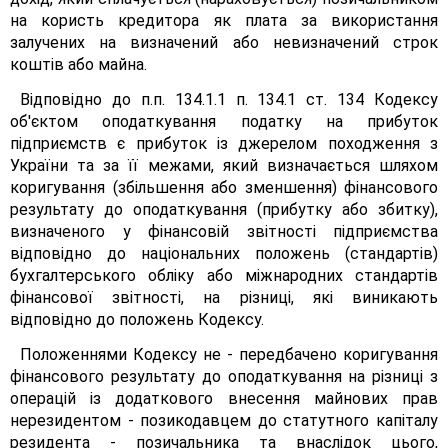
на користь кредитора як плата за використання
залучених на визначений або невизначений строк
коштів або майна.
Відповідно до п.п. 134.1.1 п. 134.1 ст. 134 Кодексу
об'єктом оподаткування податку на прибуток
підприємств є прибуток із джерелом походження з
України та за її межами, який визначається шляхом
коригування (збільшення або зменшення) фінансового
результату до оподаткування (прибутку або збитку),
визначеного у фінансовій звітності підприємства
відповідно до національних положень (стандартів)
бухгалтерського обліку або міжнародних стандартів
фінансової звітності, на різниці, які виникають
відповідно до положень Кодексу.
Положеннями Кодексу не - передбачено коригування
фінансового результату до оподаткування на різниці з
операцій із додаткового внесення майнових прав
нерезидентом - позикодавцем до статутного капіталу
резидента - позичальника та внаслідок цього,