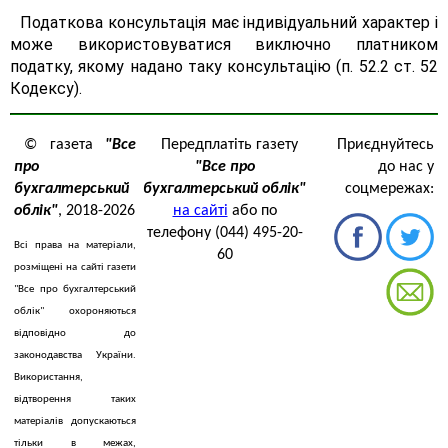
Податкова консультація має індивідуальний характер і
може використовуватися виключно платником
податку, якому надано таку консультацію (п. 52.2 ст. 52
Кодексу).
© газета
"Все
Передплатіть газету
Приєднуйтесь
про
"Все про
до нас у
бухгалтерський
бухгалтерський облік"
соцмережах:
облік"
, 2018-2026
на сайті
або по
телефону (044) 495-20-
Всі права на матеріали,
60
розміщені на сайті газети
"Все про бухгалтерський
облік" охороняються
відповідно до
законодавства України.
Використання,
відтворення таких
матеріалів допускаються
тільки в межах,