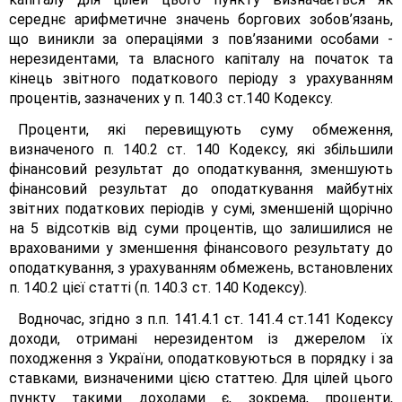
середнє арифметичне значень боргових зобов’язань,
що виникли за операціями з пов’язаними особами -
нерезидентами, та власного капіталу на початок та
кінець звітного податкового періоду з урахуванням
процентів, зазначених у п. 140.3 ст.140 Кодексу.
Проценти, які перевищують суму обмеження,
визначеного п. 140.2 ст. 140 Кодексу, які збільшили
фінансовий результат до оподаткування, зменшують
фінансовий результат до оподаткування майбутніх
звітних податкових періодів у сумі, зменшеній щорічно
на 5 відсотків від суми процентів, що залишилися не
врахованими у зменшення фінансового результату до
оподаткування, з урахуванням обмежень, встановлених
п. 140.2 цієї статті (п. 140.3 ст. 140 Кодексу).
Водночас, згідно з п.п. 141.4.1 ст. 141.4 ст.141 Кодексу
доходи, отримані нерезидентом із джерелом їх
походження з України, оподатковуються в порядку і за
ставками, визначеними цією статтею. Для цілей цього
пункту такими доходами є, зокрема, проценти,