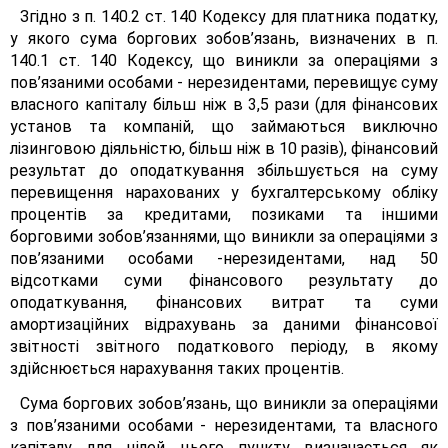
Згідно з п. 140.2 ст. 140 Кодексу для платника податку,
у якого сума боргових зобов’язань, визначених в п.
140.1 ст. 140 Кодексу, що виникли за операціями з
пов’язаними особами - нерезидентами, перевищує суму
власного капіталу більш ніж в 3,5 рази (для фінансових
установ та компаній, що займаються виключно
лізинговою діяльністю, більш ніж в 10 разів), фінансовий
результат до оподаткування збільшується на суму
перевищення нарахованих у бухгалтерському обліку
процентів за кредитами, позиками та іншими
борговими зобов’язаннями, що виникли за операціями з
пов’язаними особами -нерезидентами, над 50
відсотками суми фінансового результату до
оподаткування, фінансових витрат та суми
амортизаційних відрахувань за даними фінансової
звітності звітного податкового періоду, в якому
здійснюється нарахування таких процентів.
Сума боргових зобов’язань, що виникли за операціями
з пов’язаними особами - нерезидентами, та власного
капіталу для цілей цього пункту визначається як