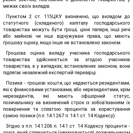
межах своїх вкладів.
Пунктом 2 ст. 115ЦКУ визначено, що вкладом до
статутного (складеного) капіталу господарського
товариства можуть бути гроші, цінні папери, інші речі
або майнові чи інші відчужувані права, що мають
грошову оцінку, якщо інше не встановлено законом.
Грошова оцінка вкладу учасника господарського
товариства здійснюється за згодою учасників
товариства, а у випадках, встановлених законом, вона
підлягає незалежній експертній перевірці.
Позика - грошові кошти, що надаються резидентами,
які є фінансовими установами, або нерезидентами, крім
нерезидентів, які мають офшорний статус,
позичальнику на визначений строк із зобов'язанням їх
повернення та сплатою процентів за користування
сумою позики (п.п. 14.1.267 п. 14.1 ст. 14 Кодексу).
Згідно з п.п. 14.1.206 п. 14.1 ст. 14 Кодексу проценти -
дохід, який сплачується (нараховується) позичальником