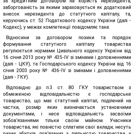
за кредитним договором на користь нерезидента,
заборгованість за якими зараховується як додатковий
внесок нерезидента до статутного капіталу, та,
керуючись ст. 52 Податкового кодексу України (далі -
Кодекс), у межах компетенції повідомляє таке.
Відносини за договором позики та порядок
формування статутного капіталу товариства
регулюється нормами Цивільного кодексу України від
16 січня 2013 року № 435-ІV зі змінами і доповненнями
(далі - ЦКУ), та Господарського кодексу України від 16
січня 2003 року № 436-ІV зі змінами і доповненнями
(далі - ГКУ).
Відповідно до п.3 ст. 80 ГКУ товариством з
обмеженою відповідальністю є господарське
товариство, що має статутний капітал, поділений на
частки, розмір яких визначається установчими
документами, і несе відповідальність засвоїми
зобов’язаннями тільки своїм майном. Учасники
товариства, які повністю сплатили свої вклади, несуть
ризик збитків, пов'язаних з діяльністю товариства, у