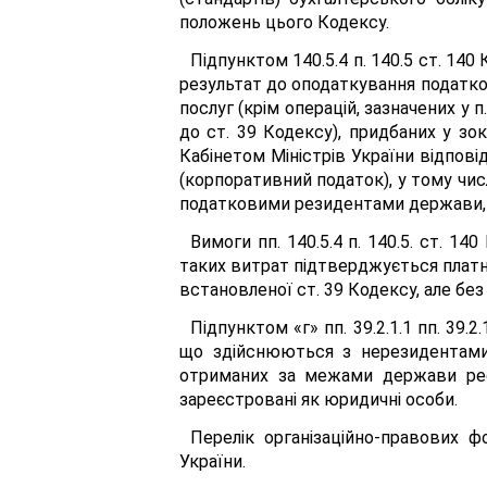
положень цього Кодексу.
Підпунктом 140.5.4 п. 140.5 ст. 14
результат до оподаткування податком 
послуг (крім операцій, зазначених у п
до ст. 39 Кодексу), придбаних у зо
Кабінетом Міністрів України відповідн
(корпоративний податок), у тому чис
податковими резидентами держави, в
Вимоги пп. 140.5.4 п. 140.5. ст. 
таких витрат підтверджується платн
встановленої ст. 39 Кодексу, але без 
Підпунктом «г» пп. 39.2.1.1 пп. 39.
що здійснюються з нерезидентами,
отриманих за межами держави реєс
зареєстровані як юридичні особи.
Перелік організаційно-правових ф
України.