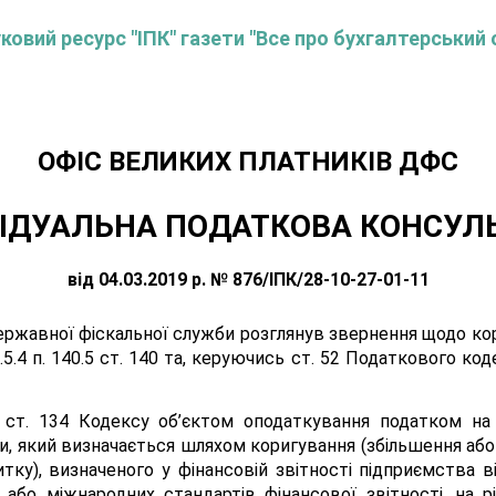
овий ресурс "ІПК" газети "Все про бухгалтерський 
ОФIС ВЕЛИКИХ ПЛАТНИКIВ ДФС
ІДУАЛЬНА ПОДАТКОВА КОНСУЛ
від 04.03.2019 р. № 876/ІПК/28-10-27-01-11
ержавної фіскальної служби розглянув звернення щодо ко
5.4 п. 140.5 ст. 140 та, керуючись ст. 52 Податкового код
.1 ст. 134 Кодексу об’єктом оподаткування податком н
ми, який визначається шляхом коригування (збільшення аб
тку), визначеного у фінансовій звітності підприємства 
у або міжнародних стандартів фінансової звітності, на р