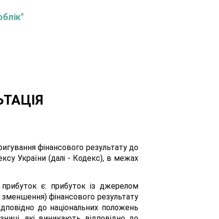
облік"
ЬТАЦІЯ
ригування фінансового результату до
ексу України (далі - Кодекс), в межах
а прибуток є: прибуток із джерелом
о зменшення) фінансового результату
відповідно до національних положень
ізниці, які виникають відповідно до