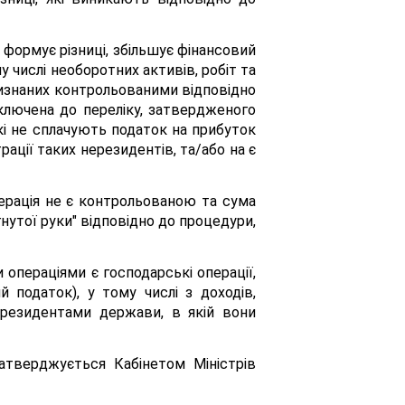
 формує різниці, збільшує фінансовий
у числі необоротних активів, робіт та
й, визнаних контрольованими відповідно
включена до переліку, затвердженого
, які не сплачують податок на прибуток
ації таких нерезидентів, та/або на є
перація не є контрольованою та сума
утої руки" відповідно до процедури,
и операціями є господарські операції,
податок), у тому числі з доходів,
 резидентами держави, в якій вони
затверджується Кабінетом Міністрів