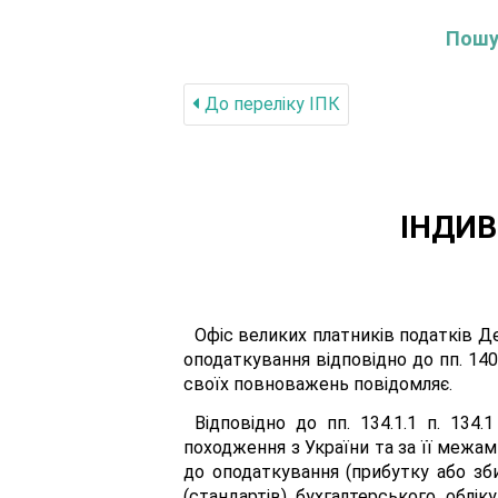
Пошук
До переліку IПК
ІНДИВ
Офіс великих платників податків Д
оподаткування відповідно до пп. 140.
своїх повноважень повідомляє.
Відповідно до пп. 134.1.1 п. 134
походження з України та за її межа
до оподаткування (прибутку або зби
(стандартів) бухгалтерського облік