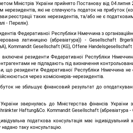
нетом Міністрів України прийнято Постанову від 04 липн
м нерезидентів, які не сплачують податок на прибуток (ко
ви реєстрації таких нерезидентів, та/або не є податкови
і - Перелік).
идентів Федеративної Республіки Німеччина з організаці
рована латиницею (абревіатура)) - Gesellschaft Brgerlic
aA), Kommandit Gesellschaft (KG), Offene Handelsgesellschaft
е включені резиденти Федеративної Республіки Німеччи
нтрагентами не підпадають під визначення контрольованих в
умови, що резиденти Федеративної Республіки Німеччина не
дійснюються через комісіонерів-нерезидентів.
уток не збільшує фінансовий результат до оподаткування
країни звернулась до Міністерства фінансів України з 
hränkter Haftung&Co. Kommandit Gesellschaft (абревіатура 
індивідуальна податкова консультація має індивідуальни
 надано таку консультацію.