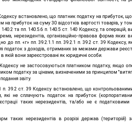
0 Кодексу встановлено, що платник податку на прибуток, що
на прибуток на суму 30 відсотків вартості товарів, у том
. 140.2 та пп. 140.5.6 п. 140.5 ст. 140 Кодексу, та операці
крема, нерезидентів, організаційно-правова форма яких 
о до пп. «г» пп. 39.2.1.1 пп. 39.2.1 п. 39.2 ст. 39 Кодексу
лі податок з доходів, отриманих за межами держави реєстр
 якій вони зареєстровані як юридичні особи.
140 Кодексу не застосовуються платником податку, якщо о
иком податку за цінами, визначеними за принципом "витягн
подання звіту.
2.1 п. 39.2 ст. 39 Кодексу встановлено, що контрольованим
 які не сплачують податок на прибуток (корпоративний 
трації таких нерезидентів, та/або не є податковими
орм таких нерезидентів в розрізі держав (територій) 