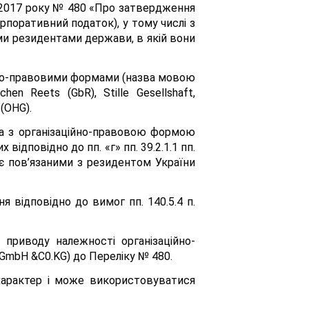
я 2017 року № 480 «Про затвердження
рпоративний податок), у тому числі з
ми резидентами держави, в якій вони
йно-правовими формами (назва мовою
hen Reets (GbR), Stille Gesellshaft,
 (OHG).
на з організаційно-правовою формою
ідповідно до пп. «г» пп. 39.2.1.1 пп.
 є пов’язаними з резидентом України
 відповідно до вимог пп. 140.5.4 п.
приводу належності організаційно-
- GmbH &C0.KG) до Переліку № 480.
й характер і може використовуватися