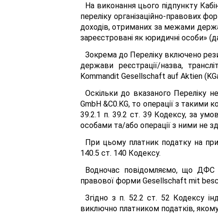
На виконання цього підпункту Кабі
переліку організаційно-правових фор
доходів, отриманих за межами держа
зареєстровані як юридичні особи» (дал
Зокрема до Переліку включено рез
держави реєстрації/назва, трансліте
Kommandit Gesellschaft auf Aktien (KG
Оскільки до вказаного Переліку н
GmbH &C0.KG, то операції з такими ко
39.2.1 п. 39.2 ст. 39 Кодексу, за 
особами та/або операції з ними не з
При цьому платник податку на приб
140.5 ст. 140 Кодексу.
Водночас повідомляємо, що ДФС У
правової форми Gesellschaft mit besc
Згідно з п. 52.2 ст. 52 Кодексу 
виключно платником податків, якому