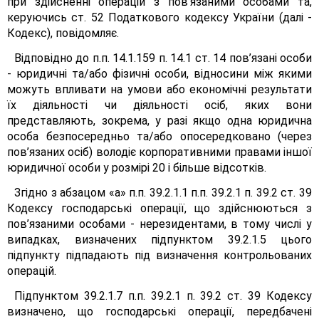
при здійсненні операцій з пов’язаними особами та,
керуючись ст. 52 Податкового кодексу України (далі -
Кодекс), повідомляє.
Відповідно до п.п. 14.1.159 п. 14.1 ст. 14 пов’язані особи
- юридичні та/або фізичні особи, відносини між якими
можуть впливати на умови або економічні результати
їх діяльності чи діяльності осіб, яких вони
представляють, зокрема, у разі якщо одна юридична
особа безпосередньо та/або опосередковано (через
пов’язаних осіб) володіє корпоративними правами іншої
юридичної особи у розмірі 20 і більше відсотків.
Згідно з абзацом «а» п.п. 39.2.1.1 п.п. 39.2.1 п. 39.2 ст. 39
Кодексу господарські операції, що здійснюються з
пов’язаними особами - нерезидентами, в тому числі у
випадках, визначених підпунктом 39.2.1.5 цього
підпункту підпадають під визначення контрольованих
операцій.
Підпунктом 39.2.1.7 п.п. 39.2.1 п. 39.2 ст. 39 Кодексу
визначено, що господарські операції, передбачені