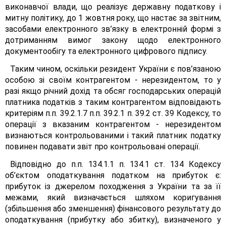
виконавчої влади, що реалізує державну податкову і
митну політику, до 1 жовтня року, що настає за звітним,
засобами електронного зв’язку в електронній формі з
дотриманням вимог закону щодо електронного
документообігу та електронного цифрового підпису.
Таким чином, оскільки резидент України є пов’язаною
особою зі своїм контрагентом - нерезидентом, то у
разі якщо річний дохід та обсяг господарських операцій
платника податків з таким контрагентом відповідають
критеріям п.п. 39.2.1.7 п.п. 39.2.1 п. 39.2 ст. 39 Кодексу, то
операції з вказаним контрагентом - нерезидентом
визнаються контрольованими і такий платник податку
повинен подавати звіт про контрольовані операції.
Відповідно до п.п. 134.1.1 п. 134.1 ст. 134 Кодексу
об’єктом оподаткування податком на прибуток є:
прибуток із джерелом походження з України та за її
межами, який визначається шляхом коригування
(збільшення або зменшення) фінансового результату до
оподаткування (прибутку або збитку), визначеного у