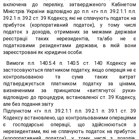
включена до переліку, затвердженого Кабінетом
Міністрів України відповідно до п.п. «г» п.п. 39.2.1.1 п.п.
39.2.1 п. 39.2 ст. 39 Кодексу, які не сплачують податок на
прибуток (корпоративний податок), у тому числі
податок з доходів, отриманих за межами держави
реєстрації таких нерезидентів, та/або не є
податковими резидентами держави, в якій вони
зареєстровані як юридичні особи.
Вимоги п.п. 140.5.4 п. 140.5 ст. 140 Кодексу не
застосовуються платником податку, якщо операція не є
контрольованою та сума таких витрат
підтверджується платником податку за цінами,
визначеними за принципом «витягнутої руки»
відповідно до процедури, встановленої ст. 39 Кодексу,
але без подання звіту
Підпунктом «г» п.п. 39.2.1.1 п.п. 39.2.1 п. 39.1 ст. 39
Кодексу встановлено, що контрольованими операціями
є господарські операції, що здійснюються з
нерезидентами, які не сплачують податок на прибуток
(корпоративний податок), у тому числі з доходів,