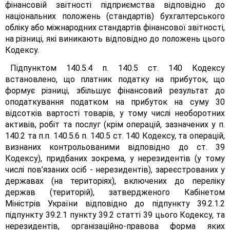
фінансовій звітності підприємства відповідно до
національних положень (стандартів) бухгалтерського
обліку або міжнародних стандартів фінансової звітності,
на різниці, які виникають відповідно до положень цього
Кодексу.
Підпунктом 140.5.4 п. 140.5 ст. 140 Кодексу
встановлено, що платник податку на прибуток, що
формує різниці, збільшує фінансовий результат до
оподаткування податком на прибуток на суму 30
відсотків вартості товарів, у тому числі необоротних
активів, робіт та послуг (крім операцій, зазначених у п.
140.2 та п.п. 140.5.6 п. 140.5 ст. 140 Кодексу, та операцій,
визнаних контрольованими відповідно до ст. 39
Кодексу), придбаних зокрема, у нерезидентів (у тому
числі пов’язаних осіб - нерезидентів), зареєстрованих у
державах (на територіях), включених до переліку
держав (територій), затвердженого Кабінетом
Міністрів України відповідно до підпункту 39.2.1.2
підпункту 39.2.1 пункту 39.2 статті 39 цього Кодексу, та
нерезидентів, організаційно-правова форма яких