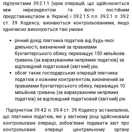
підпунктами 39.2.1.1 (крім операцій, що здійснюються
між нерезидентом та його постійним
представництвом в Україні) і 39.2.1.5 п.п. 39.2.1 п. 39.2
ст. 39 Кодексу, визнаються контрольованими, якщо
одночасно виконуються такі умови:
річний дохід платника податків від будь-якої
діяльності, визначений за правилами
бухгалтерського обліку, перевищує 150 мільйонів
гривень (за вирахуванням непрямих податків) за
відповідний податковий (звітний) рік;
обсяг таких господарських операцій платника
податків з кожним контрагентом, визначений за
правилами бухгалтерського обліку, перевищує 10
мільйонів гривень (за вирахуванням непрямих
податків) за відповідний податковий (звітний) рік.
Підпунктом 39.4.2 п. 39.4 ст. 39 Кодексу встановлено,
що платники податків, які у звітному році здійснювали
контрольовані операції, зобов’язані подавати звіт про
контрольовані операції центральному органу