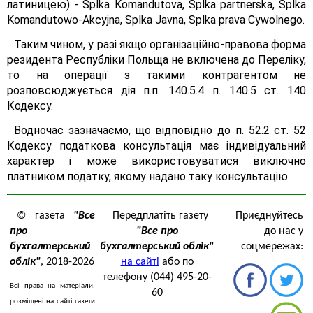
латиницею) - Splka Komandutova, Splka partnerska, Splka
Komandutowo-Аkcyjnа, Splka Javnа, Splka prava Cywolnego.
Таким чином, у разі якщо організаційно-правова форма
резидента Республіки Польща не включена до Переліку,
то на операції з такими контрагентом не
розповсюджується дія п.п. 140.5.4 п. 140.5 ст. 140
Кодексу.
Водночас зазначаємо, що відповідно до п. 52.2 ст. 52
Кодексу податкова консультація має індивідуальний
характер і може використовуватися виключно
платником податку, якому надано таку консультацію.
© газета
"Все
Передплатіть газету
Приєднуйтесь
про
"Все про
до нас у
бухгалтерський
бухгалтерський облік"
соцмережах:
облік"
, 2018-2026
на сайті
або по
телефону (044) 495-20-
Всі права на матеріали,
60
розміщені на сайті газети