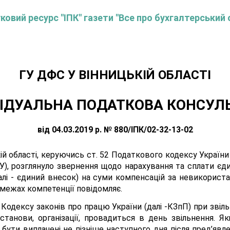
овий ресурс "ІПК" газети "Все про бухгалтерський 
ГУ ДФС У ВIННИЦЬКIЙ ОБЛАСТI
ІДУАЛЬНА ПОДАТКОВА КОНСУЛ
від 04.03.2019 р. № 880/ІПК/02-32-13-02
й області, керуючись ст. 52 Податкового кодексу України 
У), розглянуло звернення щодо нарахування та сплати єд
лі - єдиний внесок) на суми компенсацій за невикористані
в межах компетенції повідомляє.
Кодексу законів про працю України (далі -КЗпП) при звіль
станови, організації, провадиться в день звільнення. Я
бути виплачені не пізніше наступного дня після пред’яв