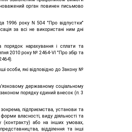
повноважений орган повинен письмово
а 1996 року N 504 "Про відпустки"
сація за всі не використані ним дні
а порядок нарахування і сплати та
ипня 2010 року № 2464-VI "Про збір та
2464).
ші особи, які відповідно до Закону №
бов'язковому державному соціальному
 законом порядку єдиний внесок (п. 3
 зокрема, підприємства, установи та
д форми власності, виду діяльності та
 (контракту) або на інших умовах,
представництва, відділення та інші