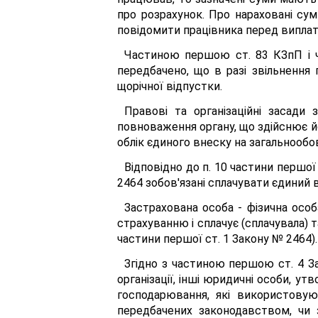
про розрахунок. Про нараховані сум
повідомити працівника перед виплат
Частиною першою ст. 83 КЗпП і ч
передбачено, що в разі звільнення 
щорічної відпустки.
Правові та організаційні засади
повноваження органу, що здійснює йог
облік єдиного внеску на загальнообо
Відповідно до п. 10 частини першої
2464 зобов'язані сплачувати єдиний 
Застрахована особа - фізична осо
страхуванню і сплачує (сплачувала) 
частини першої ст. 1 Закону № 2464).
Згідно з частиною першою ст. 4 З
організації, інші юридичні особи, ут
господарювання, які використовую
передбачених законодавством, чи з