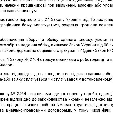
и, належні працівникові при звільненні, власник або у
ою зазначених сум.
астиною першою ст. 24 Закону України від 15 листопад
працівника йому виплачується, зокрема, грошова компен
 забезпечення збору та обліку єдиного внеску, умови т
о збір та ведення обліку, визначає Закон України від 08 л
в'язкове державне соціальне страхування" (далі - Закон № 
 ст. 1 Закону № 2464 страхувальниками є роботодавці та ін
внесок.
ба, яка відповідно до законодавства підлягає загальноо
та/або за яку сплачується чи сплачувався у встановленому
акону № 2464, платниками єдиного внеску є роботодавці,
ворені відповідно до законодавства України, незалежно ві
ть працю фізичних осіб на умовах трудового договору
а цивільно-правовими договорами, у тому числі філії, 