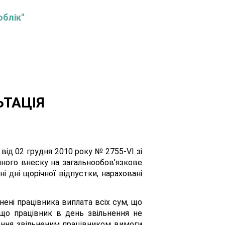
облік"
ЬТАЦІЯ
від 02 грудня 2010 року № 2755-VІ зі
иного внеску на загальнообов’язкове
 дні щорічної відпустки, нараховані
нені працівника виплата всіх сум, що
кщо працівник в день звільнення не
лення звільненим працівником вимоги