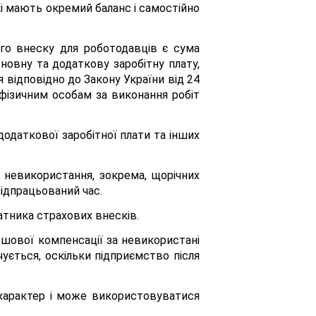
які мають окремий баланс і самостійно
го внеску для роботодавців є сума
новну та додаткову заробітну плату,
я відповідно до Закону України від 24
 фізичним особам за виконання робіт
додаткової заробітної плати та інших
 невикористання, зокрема, щорічних
відпрацьований час.
латника страхових внесків.
ошової компенсації за невикористані
ачується, оскільки підприємство після
й характер і може використовуватися