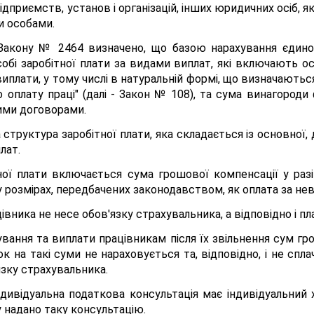
ідприємств, установ і організацій, інших юридичних осіб, 
и особами.
Закону № 2464 визначено, що базою нарахування єдино
собі заробітної плати за видами виплат, які включають ос
виплати, у тому числі в натуральній формі, що визначаютьс
 оплату праці" (далі - Закон № 108), та сума винагороди
вими договорами.
труктура заробітної плати, яка складається із основної, 
лат.
ої плати включається сума грошової компенсації у разі
у розмірах, передбачених законодавством, як оплата за не
івника не несе обов'язку страхувальника, а відповідно і п
ування та виплати працівникам після їх звільнення сум гр
к на такі суми не нараховується та, відповідно, і не спл
язку страхувальника.
індивідуальна податкова консультація має індивідуальни
 надано таку консультацію.