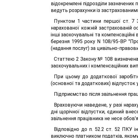
відокремлені підрозділи зазначених п
ведуть розрахунки із застрахованим
Пунктом 1 частини першої ст. 7 
нарахованої кожній застрахованій о
інші заохочувальні та компенсаційні 
березня 1995 року N 108/95-ВР "Про
(надання послуг) за цивільно-право
Статтею 2 Закону № 108 визначена с
заохочувальних і компенсаційних вип
При цьому до додаткової заробітн
(основної та додаткових) відпусток 
Підприємство після звільнення прац
Враховуючи наведене, у разі нарах
дні щорічної відпустки, єдиний внесо
звільнення працівника не несе обов’
Відповідно до п. 52.2 ст. 52 ПКУ 
виключно платником податків, якому