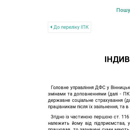
Пошук
До переліку IПК
ІНДИВ
Головне управління ДФС у Вінницькі
змінами та доповненнями (далі - ПК
державне соціальне страхування (да
працівникам після їх звільнення, та 
Згідно із частиною першою ст. 116 
належить йому від підприємства, у
працював, то зазначені суми мають 