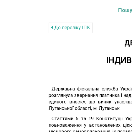
Пошук
До переліку IПК
Д
ІНДИВ
Державна фіскальна служба Україн
розглянула звернення платника і над
єдиного внеску, що виник унаслід
Луганської області, м. Луганськ.
Статтями 6 та 19 Конституції Ук
повноваження у встановлених цією
місцевого самоврядування, їх посадо