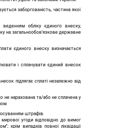
ується заборгованість, частина якої
а веденням обліку єдиного внеску,
еску на загальнообов’язкове державне
плати єдиного внеску визначається
слювати і сплачувати єдиний внесок
есок підлягає сплаті незалежно від
о не нарахована та/або не сплачена у
ном.
стосуванням штрафів.
 мирової угоди відповідно до вимог
", крім випадків повної ліквідації