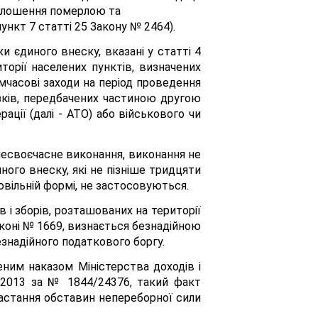
оголошення померлою та
пункт 7 статті 25 Закону № 2464).
и єдиного внеску, вказані у статті 4
торії населених пунктів, визначених
мчасові заходи на період проведення
язків, передбачених частиною другою
ації (далі - АТО) або військового чи
 несвоєчасне виконання, виконання не
иного внеску, які не пізніше тридцяти
довільній формі, не застосовуються.
в і зборів, розташованих на території
аконі № 1669, визнається безнадійною
знадійного податкового боргу.
еним наказом Міністерства доходів і
0.2013 за № 1844/24376, такий факт
астання обставин непереборної сили