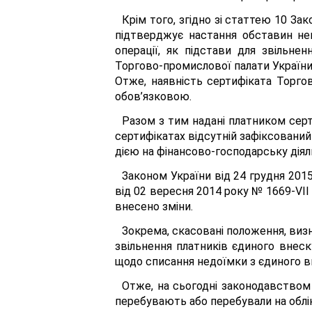
Крім того, згідно зі статтею 10 З
підтверджує настання обставин не
операції, як підстави для звільнен
Торгово-промислової палати України
Отже, наявність сертифіката Торго
обов’язковою.
Разом з тим надані платником серт
сертифікатах відсутній зафіксовани
дією на фінансово-господарську діял
Законом України від 24 грудня 201
від 02 вересня 2014 року № 1669-VII
внесено зміни.
Зокрема, скасовані положення, визн
звільнення платників єдиного внеск
щодо списання недоїмки з єдиного в
Отже, на сьогодні законодавством
перебувають або перебували на облік