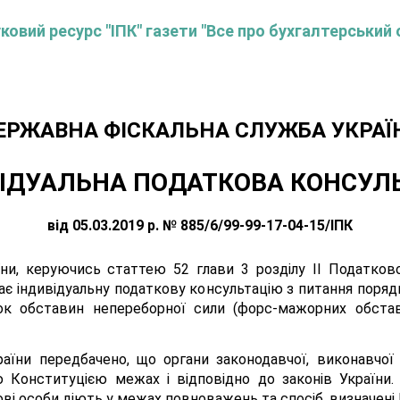
овий ресурс "ІПК" газети "Все про бухгалтерський 
ЕРЖАВНА ФІСКАЛЬНА СЛУЖБА УКРАЇ
ІДУАЛЬНА ПОДАТКОВА КОНСУЛ
від 05.03.2019 р. № 885/6/99-99-17-04-15/ІПК
и, керуючись статтею 52 глави 3 розділу II Податковог
ає індивідуальну податкову консультацію з питання поряд
ок обставин непереборної сили (форс-мажорних обстав
раїни передбачено, що органи законодавчої, виконавчої
 Конституцією межах і відповідно до законів України.
ві особи діють у межах повноважень та спосіб, визначені