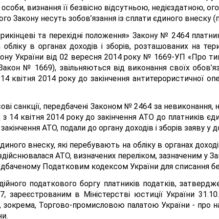
 особи, визнання її безвісно відсутньою, недієздатною, 
ього Закону несуть зобов’язання із сплати єдиного внеску (
«Прикінцеві та перехідні положення» Закону № 2464 платник
обліку в органах доходів і зборів, розташованих на тери
акону України від 02 вересня 2014 року № 1669-УП «Про ти
- Закон № 1669), звільняються від виконання своїх обов’
 14 квітня 2014 року до закінчення антитерористичної опер
сові санкції, передбачені Законом № 2464 за невиконання,
д з 14 квітня 2014 року до закінчення АТО до платників єд
закінчення АТО, подали до органу доходів і зборів заяву у 
диного внеску, які перебувають на обліку в органах доході
х здійснювалася АТО, визначених переліком, зазначеним у З
редбаченому Податковим кодексом України для списання бе
дійного податкового боргу платників податків, затвердж
77, зареєстрованим в Міністерстві юстиції України 31.1
, зокрема, Торгово-промисловою палатою України - про н
ни.