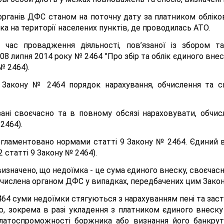
рганів ДФС станом на поточну дату за платником обліков
ка на території населених пунктів, де проводилась АТО.
 час провадження діяльності, пов’язаної із збором т
08 липня 2014 року № 2464 "Про збір та облік єдиного вн
№ 2464).
2 Закону № 2464 порядок нарахування, обчислення та с
ані своєчасно та в повному обсязі нараховувати, обчи
2464).
гламентовано нормами статті 9 Закону № 2464. Єдиний вн
 статті 9 Закону № 2464).
изначено, що недоїмка - це сума єдиного внеску, своєчасн
бчислена органом ДФС у випадках, передбачених цим Зако
2464 суми недоїмки стягуються з нарахуванням пені та за
ю, зокрема в разі укладення з платником єдиного внеску
латоспроможності боржника або визнання його банкрутом