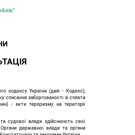
облік"
НИ
ЬТАЦІЯ
о кодексу України (далі - Кодекс),
ку списання заборгованості зі сплати
ин) - акти тероризму на території
 та судової влади здійснюють свої
 Органи державної влади та органи
 Конституцією та законами України.