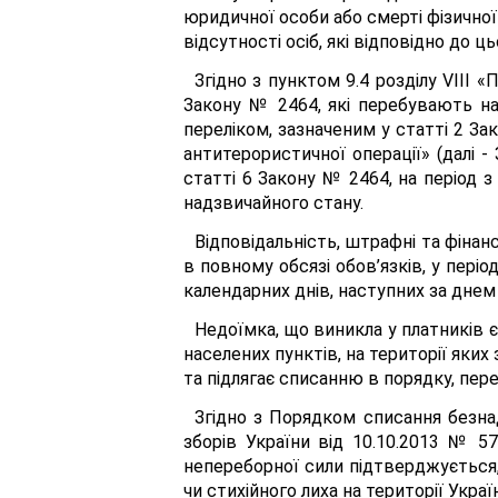
юридичної особи або смерті фізичної
відсутності осіб, які відповідно до ц
Згідно з пунктом 9.4 розділу VIII 
Закону № 2464, які перебувають на 
переліком, зазначеним у статті 2 З
антитерористичної операції» (далі 
статті 6 Закону № 2464, на період з
надзвичайного стану.
Відповідальність, штрафні та фінан
в повному обсязі обов’язків, у періо
календарних днів, наступних за днем 
Недоїмка, що виникла у платників є
населених пунктів, на території яки
та підлягає списанню в порядку, пе
Згідно з Порядком списання безна
зборів України від 10.10.2013 № 5
непереборної сили підтверджується
чи стихійного лиха на території Украї