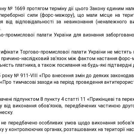
акону № 1669 протягом терміну дії цього Закону єдиним н
переборної сили (форс-мажору), що мали місце на терит
ня від відповідальності за невиконання (неналежного в
.
во-промислової палати України для визнання заборговано
ифікати Торгово-промислової палати України не містять не
й причино-наслідковий зв’язок між фактом настання форс
ьність платника, а також посилання на будь-які підтвердн
5 року № 911-VIII «Про внесення змін до деяких законодав
 «Про тимчасові заходи на період проведення антитерористи
ачені підпунктом 8 пункту 4 статті 11 «Прикінцеві та пер
у від виконання обов’язків, передбачених частиною дру
неску.
 не передбачено особливих умов щодо виконання зобов’яз
у у контролюючих органах, розташованих на території нас