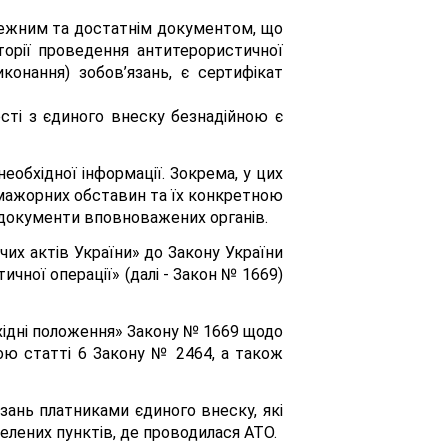
алежним та достатнім документом, що
орії проведення антитерористичної
иконання) зобов’язань, є сертифікат
сті з єдиного внеску безнадійною є
обхідної інформації. Зокрема, у цих
-мажорних обставин та їх конкретною
і документи вповноважених органів.
чих актів України» до Закону України
чної операції» (далі - Закон № 1669)
ехідні положення» Закону № 1669 щодо
гою статті 6 Закону № 2464, а також
ань платниками єдиного внеску, які
елених пунктів, де проводилася АТО.