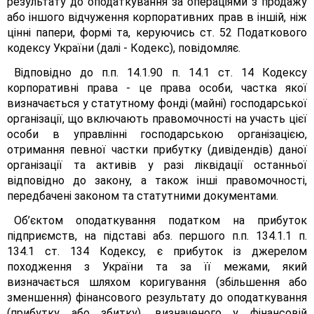
результату до оподаткування за операціями з продажу
або іншого відчуження корпоративних прав в іншій, ніж
цінні папери, формі та, керуючись ст. 52 Податкового
кодексу України (далі - Кодекс), повідомляє.
Відповідно до п.п. 14.1.90 п. 14.1 ст. 14 Кодексу
корпоративні права - це права особи, частка якої
визначається у статутному фонді (майні) господарської
організації, що включають правомочності на участь цієї
особи в управлінні господарською організацією,
отримання певної частки прибутку (дивідендів) даної
організації та активів у разі ліквідації останньої
відповідно до закону, а також інші правомочності,
передбачені законом та статутними документами.
Об’єктом оподаткування податком на прибуток
підприємств, на підставі абз. першого п.п. 134.1.1 п.
134.1 ст. 134 Кодексу, є прибуток із джерелом
походження з України та за її межами, який
визначається шляхом коригування (збільшення або
зменшення) фінансового результату до оподаткування
(прибутку або збитку), визначеного у фінансовій