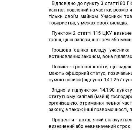
Відповідно до пункту 3 статті 80
капітал, поділений на частки, розмі
тільки своїм майном. Учасники това
товариства, у межах своїх вкладів.
Пунктом 2 статті 115 ЦКУ визначе
гроші, цінні папери, інші речі або м
Грошова оцінка вкладу учасника 
встановлених законом, вона підлягає
Позика - грошові кошти, що надаю
мають офшорний статус, позичальник
сумою позики (підпункт 14.1.267 пункт
Згідно з підпунктом 14.1.90 пункт
статутному капіталі (майні) господар
організацією, отримання певної частк
закону, а також інші правомочності,
Проценти - дохід, який сплачуєтьс
визначений або невизначений строк ко