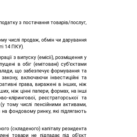
податку з постачання товарів/послуг,
му числі продаж, обмін чи дарування
ті 14 ПКУ).
ації з випуску (емісії), розміщення у
ущені в обіг (емітовані) суб'єктами
 влади, що забезпечує формування та
 закону, включаючи інвестиційні та
ативні права, виражені в інших, ніж
их, ніж цінні папери, формах, на інші
ово-клірингової, реєстраторської та
 (у тому числі пенсійними активами,
і на фондовому ринку, які підлягають
ого (складеного) капіталу резидента
ені товари не підпадає під об'єкт