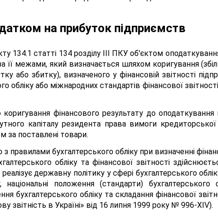
датком на прибуток підприємств
кту 134.1 статті 134 розділу III ПКУ об'єктом оподаткуван
а її межами, який визначається шляхом коригування (зб
тку або збитку), визначеного у фінансовій звітності підп
о обліку або міжнародних стандартів фінансової звітності,
оригування фінансового результату до оподаткування на
тного капіталу резидента права вимоги кредиторської 
 за поставлені товари.
о з правилами бухгалтерського обліку при визначенні фіна
хгалтерського обліку та фінансової звітності здійснюєт
реалізує державну політику у сфері бухгалтерського облі
у, національні положення (стандарти) бухгалтерського
я бухгалтерського обліку та складання фінансової звітно
ву звітність в Україні» від 16 липня 1999 року № 996-ХІV).