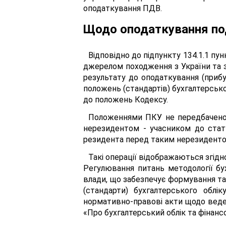
оподаткування ПДВ.
Щодо оподаткування по
Відповідно до підпункту 134.1.1 пун
джерелом походження з України та з
результату до оподаткування (прибу
положень (стандартів) бухгалтерськог
до положень Кодексу.
Положеннями ПКУ не передбачено к
нерезидентом - учасником до стату
резидента перед таким нерезидентом
Такі операції відображаються згідн
Регулювання питань методології бу
влади, що забезпечує формування та 
(стандарти) бухгалтерського облік
нормативно-правові акти щодо веденн
«Про бухгалтерський облік та фінансо