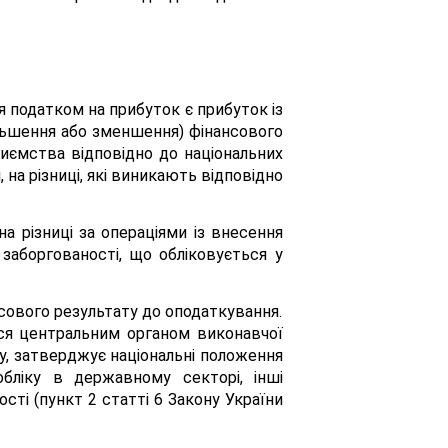
ня податком на прибуток є прибуток із
ільшення або зменшення) фінансового
риємства відповідно до національних
 на різниці, які виникають відповідно
 різниці за операціями із внесення
заборгованості, що обліковується у
нсового результату до оподаткування.
ься центральним органом виконавчої
ку, затверджує національні положення
 обліку в державному секторі, інші
сті (пункт 2 статті 6 Закону України