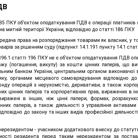
ДВ
185 ПКУ об'єктом оподаткування ПДВ є операції платників 
 митній території України, відповідно до статті 186 ПКУ.
редача права на розпоряджання товарами як власник, у то
варів за рішенням суду (підпункт 14.1.191 пункту 14.1 стат
196.1 статті 196 ПКУ не є об'єктом оподаткування ПДВ опер
жу (погашення, викупу) за кошти цінних паперів, що вип
альним банком України, центральним органом виконавчої
ику, органами місцевого самоврядування відповідно до
фонду операцій з нерухомістю, деривативи, а також корпор
них цінних паперів та корпоративних прав, виражених в інш
виражені в інших, ніж цінні папери, формах; розрахунк
інних паперів, а також діяльності з управління активами
ідповідно до закону та інших видів професійної діяльност
 нерезидентом - учасником додаткового внеску до статутн
аності резидента перед таким нерезидентом за поставл