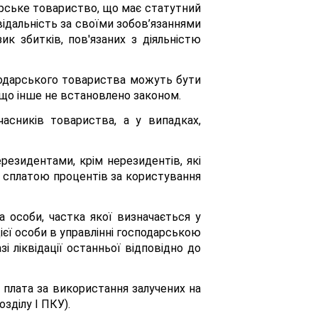
арське товариство, що має статутний
відальність за своїми зобов’язаннями
ик збитків, пов'язаних з діяльністю
подарського товариства можуть бути
 якщо інше не встановлено законом.
асників товариства, а у випадках,
резидентами, крім нерезидентів, які
а сплатою процентів за користування
а особи, частка якої визначається у
цієї особи в управлінні господарською
зі ліквідації останньої відповідно до
 плата за використання залучених на
зділу І ПКУ).