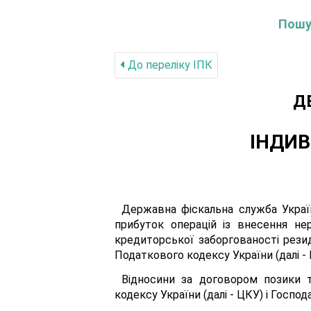
Пошук
До переліку IПК
Д
ІНДИВ
Державна фіскальна служба Украї
прибуток операцій із внесення не
кредиторської заборгованості рези
Податкового кодексу України (далі - 
Відносини за договором позики 
кодексу України (далі - ЦКУ) і Господ