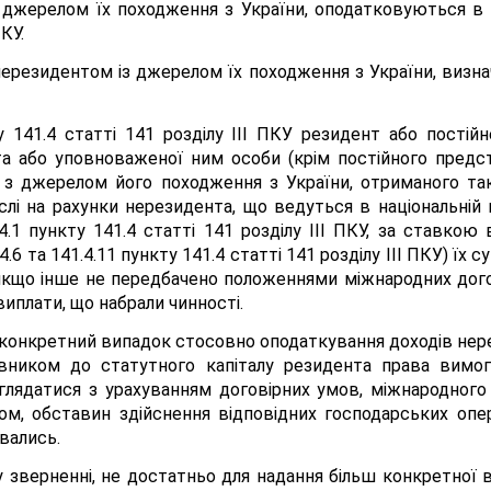
 джерелом їх походження з України, оподатковуються в 
КУ.
нерезидентом із джерелом їх походження з України, визнач
ту 141.4 статті 141 розділу III ПКУ резидент або пості
а або уповноваженої ним особи (крім постійного предст
ду з джерелом його походження з України, отриманого т
ислі на рахунки нерезидента, що ведуться в національній
4.1 пункту 141.4 статті 141 розділу III ПКУ, за ставкою 
4.6 та 141.4.11 пункту 141.4 статті 141 розділу III ПКУ) їх 
якщо інше не передбачено положеннями міжнародних дого
виплати, що набрали чинності.
 конкретний випадок стосовно оподаткування доходів нере
вником до статутного капіталу резидента права вимог
зглядатися з урахуванням договірних умов, міжнародного
м, обставин здійснення відповідних господарських опер
вались.
у зверненні, не достатньо для надання більш конкретної 