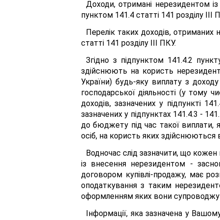
Доходи, отримані нерезидентом із
пунктом 141.4 статті 141 розділу III П
Перелік таких доходів, отриманих 
статті 141 розділу ІІІ ПКУ.
Згідно з підпунктом 141.4.2 пунк
здійснюють на користь нерезидент
України) будь-яку виплату з дохо
господарської діяльності (у тому ч
доходів, зазначених у підпункті 141.
зазначених у підпунктах 141.4.3 - 141.
до бюджету під час такої виплати, 
осіб, на користь яких здійснюються 
Водночас слід зазначити, що кожен
із внесення нерезидентом - засно
договором купівлі-продажу, має ро
оподаткування з таким нерезиденто
оформленням яких вони супроводжу
Інформації, яка зазначена у Вашом