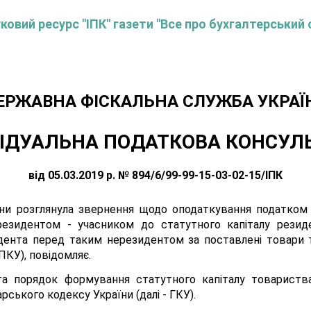
овий ресурс "ІПК" газети "Все про бухгалтерський 
ЕРЖАВНА ФІСКАЛЬНА СЛУЖБА УКРАЇ
ІДУАЛЬНА ПОДАТКОВА КОНСУЛ
від 05.03.2019 р. № 894/6/99-99-15-03-02-15/ІПК
ни розглянула звернення щодо оподаткування податком 
резидентом - учасником до статутного капіталу резид
дента перед таким нерезидентом за поставлені товари т
ПКУ), повідомляє.
та порядок формування статутного капіталу товариств
арського кодексу України (далі - ГКУ).