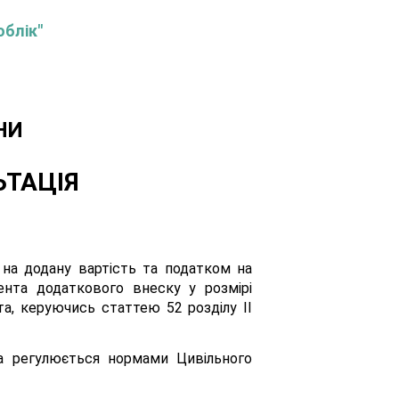
облік"
НИ
ЬТАЦІЯ
на додану вартість та податком на
ента додаткового внеску у розмірі
а, керуючись статтею 52 розділу II
а регулюється нормами Цивільного