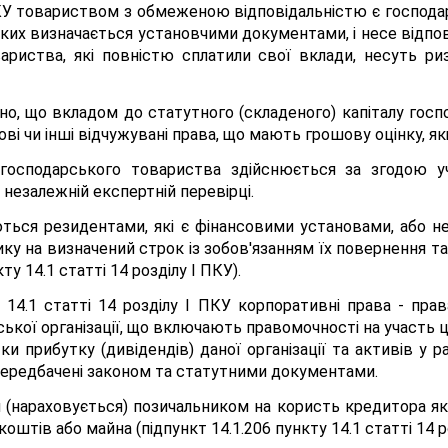
 ГКУ товариством з обмеженою відповідальністю є господ
р яких визначається установчими документами, і несе відпо
риства, які повністю сплатили свої вклади, несуть риз
но, що вкладом до статутного (складеного) капіталу гос
айнові чи інші відчужувані права, що мають грошову оцінку,
господарського товариства здійснюється за згодою уч
 незалежній експертній перевірці.
ться резидентами, які є фінансовими установами, або не
у на визначений строк із зобов'язанням їх повернення т
у 14.1 статті 14 розділу І ПКУ).
у 14.1 статті 14 розділу І ПКУ корпоративні права - прав
ської організації, що включають правомочності на участь 
и прибутку (дивідендів) даної організації та активів у ра
 передбачені законом та статутними документами.
я (нараховується) позичальником на користь кредитора як
штів або майна (підпункт 14.1.206 пункту 14.1 статті 14 ро