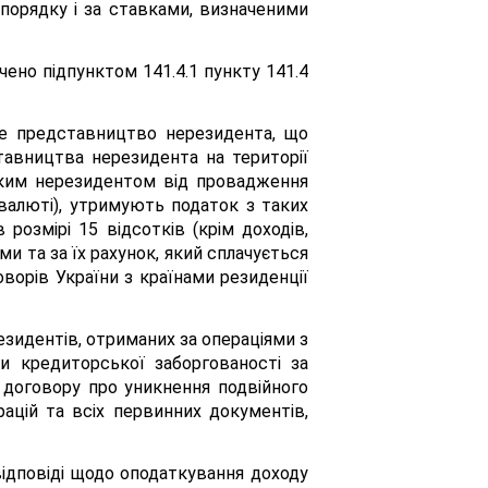
порядку і за ставками, визначеними
ено підпунктом 141.4.1 пункту 141.4
йне представництво нерезидента, що
авництва нерезидента на території
аким нерезидентом від провадження
 валюті), утримують податок з таких
в розмірі 15 відсотків (крім доходів,
суми та за їх рахунок, який сплачується
ворів України з країнами резиденції
зидентів, отриманих за операціями з
и кредиторської заборгованості за
 договору про уникнення подвійного
ацій та всіх первинних документів,
відповіді щодо оподаткування доходу