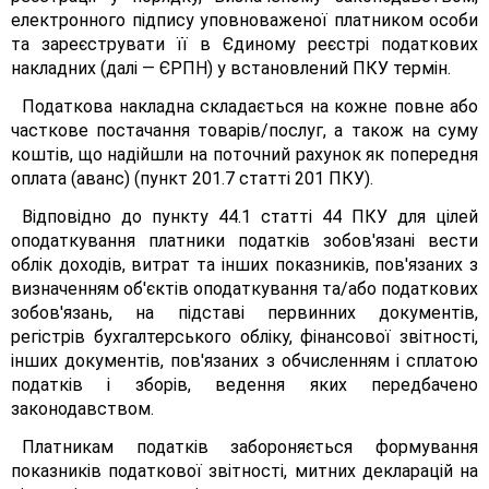
електронного підпису уповноваженої платником особи
та зареєструвати її в Єдиному реєстрі податкових
накладних (далі — ЄРПН) у встановлений ПКУ термін.
Податкова накладна складається на кожне повне або
часткове постачання товарів/послуг, а також на суму
коштів, що надійшли на поточний рахунок як попередня
оплата (аванс) (пункт 201.7 статті 201 ПКУ).
Відповідно до пункту 44.1 статті 44 ПКУ для цілей
оподаткування платники податків зобов'язані вести
облік доходів, витрат та інших показників, пов'язаних з
визначенням об'єктів оподаткування та/або податкових
зобов'язань, на підставі первинних документів,
регістрів бухгалтерського обліку, фінансової звітності,
інших документів, пов'язаних з обчисленням і сплатою
податків і зборів, ведення яких передбачено
законодавством.
Платникам податків забороняється формування
показників податкової звітності, митних декларацій на