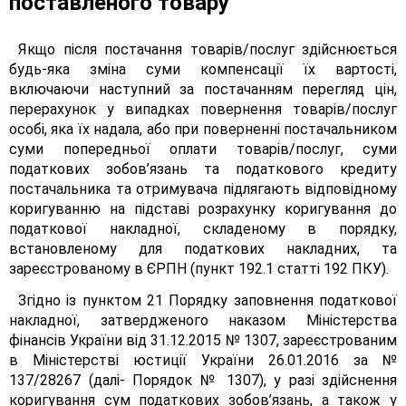
поставленого товару
Якщо після постачання товарів/послуг здійснюється
будь-яка зміна суми компенсації їх вартості,
включаючи наступний за постачанням перегляд цін,
перерахунок у випадках повернення товарів/послуг
особі, яка їх надала, або при поверненні постачальником
суми попередньої оплати товарів/послуг, суми
податкових зобов’язань та податкового кредиту
постачальника та отримувача підлягають відповідному
коригуванню на підставі розрахунку коригування до
податкової накладної, складеному в порядку,
встановленому для податкових накладних, та
зареєстрованому в ЄРПН (пункт 192.1 статті 192 ПКУ).
Згідно із пунктом 21 Порядку заповнення податкової
накладної, затвердженого наказом Міністерства
фінансів України від 31.12.2015 № 1307, зареєстрованим
в Міністерстві юстиції України 26.01.2016 за №
137/28267 (далі- Порядок № 1307), у разі здійснення
коригування сум податкових зобов’язань, а також у