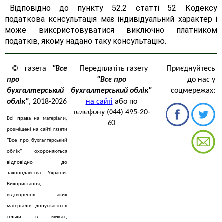
Відповідно до пункту 52.2 статті 52 Кодексу
податкова консультація має індивідуальний характер і
може використовуватися виключно платником
податків, якому надано таку консультацію.
© газета
"Все
Передплатіть газету
Приєднуйтесь
про
"Все про
до нас у
бухгалтерський
бухгалтерський облік"
соцмережах:
облік"
, 2018-2026
на сайті
або по
телефону (044) 495-20-
Всі права на матеріали,
60
розміщені на сайті газети
"Все про бухгалтерський
облік" охороняються
відповідно до
законодавства України.
Використання,
відтворення таких
матеріалів допускаються
тільки в межах,