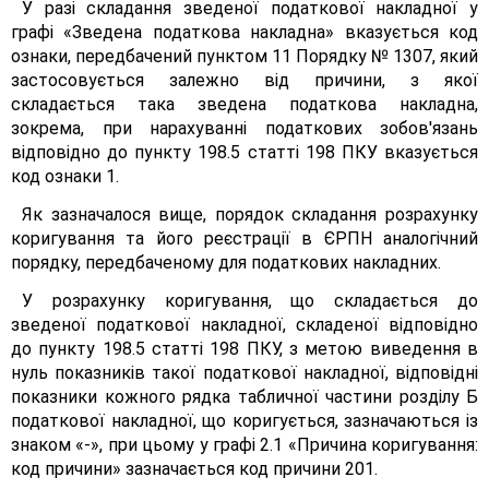
У разі складання зведеної податкової накладної у
графі «Зведена податкова накладна» вказується код
ознаки, передбачений пунктом 11 Порядку № 1307, який
застосовується залежно від причини, з якої
складається така зведена податкова накладна,
зокрема, при нарахуванні податкових зобов'язань
відповідно до пункту 198.5 статті 198 ПКУ вказується
код ознаки 1.
Як зазначалося вище, порядок складання розрахунку
коригування та його реєстрації в ЄРПН аналогічний
порядку, передбаченому для податкових накладних.
У розрахунку коригування, що складається до
зведеної податкової накладної, складеної відповідно
до пункту 198.5 статті 198 ПКУ, з метою виведення в
нуль показників такої податкової накладної, відповідні
показники кожного рядка табличної частини розділу Б
податкової накладної, що коригується, зазначаються із
знаком «-», при цьому у графі 2.1 «Причина коригування:
код причини» зазначається код причини 201.