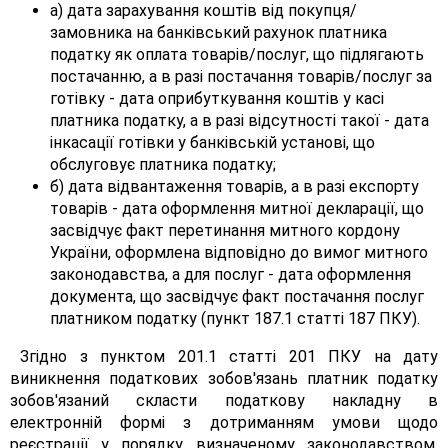
а) дата зарахування коштів від покупця/
замовника на банківський рахунок платника
податку як оплата товарів/послуг, що підлягають
постачанню, а в разі постачання товарів/послуг за
готівку - дата оприбуткування коштів у касі
платника податку, а в разі відсутності такої - дата
інкасації готівки у банківській установі, що
обслуговує платника податку;
б) дата відвантаження товарів, а в разі експорту
товарів - дата оформлення митної декларації, що
засвідчує факт перетинання митного кордону
України, оформлена відповідно до вимог митного
законодавства, а для послуг - дата оформлення
документа, що засвідчує факт постачання послуг
платником податку (пункт 187.1 статті 187 ПКУ).
Згідно з пунктом 201.1 статті 201 ПКУ на дату
виникнення податкових зобов'язань платник податку
зобов'язаний скласти податкову накладну в
електронній формі з дотриманням умови щодо
реєстрації у порядку, визначеному законодавством,