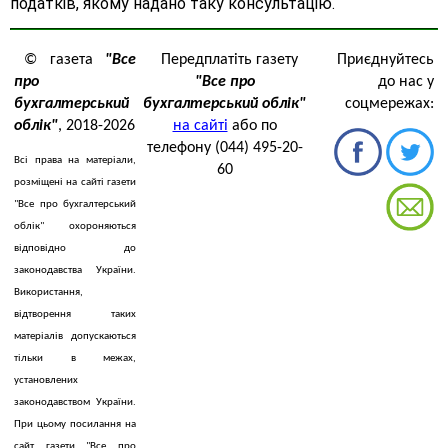
податків, якому надано таку консультацію.
© газета
"Все
Передплатіть газету
Приєднуйтесь
про
"Все про
до нас у
бухгалтерський
бухгалтерський облік"
соцмережах:
облік"
, 2018-2026
на сайті
або по
телефону (044) 495-20-
Всі права на матеріали,
60
розміщені на сайті газети
"Все про бухгалтерський
облік" охороняються
відповідно до
законодавства України.
Використання,
відтворення таких
матеріалів допускаються
тільки в межах,
установлених
законодавством України.
При цьому посилання на
сайт газети "Все про