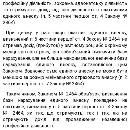
професійну діяльність, зокрема, адвокатську діяльність
та отримують дохід від цієї діяльності є платниками
єдиного внеску (п. 5 частини першої ст. 4 Закону №
2464).
При цьому у разі якщо платник єдиного внеску,
визначений п. 5 частини першої ст. 4 Закону № 2464, не
отримав дохід (прибуток) у звітному році або окремому
місяці звітного року, він зобов’язаний визначити базу
нарахування, але не більше максимальної величини бази
нарахування єдиного внеску, встановленої цим
Законом. Водночас сума єдиного внеску не може бути
меншою за розмір мінімального страхового внеску (п. 2
частини першої ст. 7 Закону № 2464).
Таким чином, Законом № 2464 обов’язок визначення
бази нарахування єдиного внеску покладено на
платників, вказаних у п. 5 частини першої ст. 4 Закону
№ 2464, як тих, що отримують, так і тих, які не
отримують дохід від провадження незалежної
професійної діяльності.