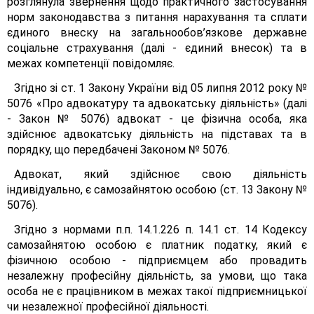
розглянула звернення щодо практичного застосування
норм законодавства з питання нарахування та сплати
єдиного внеску на загальнообов’язкове державне
соціальне страхування (далі - єдиний внесок) та в
межах компетенції повідомляє.
Згідно зі ст. 1 Закону України від 05 липня 2012 року №
5076 «Про адвокатуру та адвокатську діяльність» (далі
- Закон № 5076) адвокат - це фізична особа, яка
здійснює адвокатську діяльність на підставах та в
порядку, що передбачені Законом № 5076.
Адвокат, який здійснює свою діяльність
індивідуально, є самозайнятою особою (ст. 13 Закону №
5076).
Згідно з нормами п.п. 14.1.226 п. 14.1 ст. 14 Кодексу
самозайнятою особою є платник податку, який є
фізичною особою - підприємцем або провадить
незалежну професійну діяльність, за умови, що така
особа не є працівником в межах такої підприємницької
чи незалежної професійної діяльності.