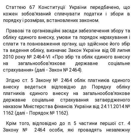
Статтею 67 Конституції України передбачено, що
кожен зобов'язаний сплачувати податки і збори в
порядку і розмірах, встановлених законом.
Правові та організаційні засади забезпечення збору та
обліку єдиного внеску, умови та порядок нарахування і
сплати та повноваження органу, що здійснює його збір
та ведення обліку, визначає Закон України від 08 липня
2010 року № 2464-VІ «Про збір та облік єдиного внеску
на загальнообов'язкове державне соціальне
страхування» (далі - Закон № 2464).
Згідно ст. 5 Закону № 2464 облік платників єдиного
внеску ведеться відповідно до Порядку обліку
платників єдиного внеску на загальнообов'язкове
державне соціальне страхування затвердженого
наказом Міністерства фінансів України від 24.11.2014 №
1162 (далі - Порядок № 1162).
Крім того, відповідно до п. 5 частини першої ст. 4
Закону № 2464 особи, які провадять незалежну