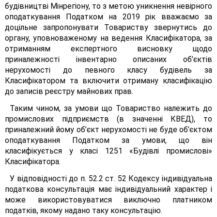
будівництві Мінрегіону, то з метою уникнення невірного
оподаткування Податком на 2019 рік вважаємо за
доцільне запропонувати Товариству звернутись до
органу, уповноваженому на ведення Класифікатора, за
отриманням експертного висновку щодо
приналежності інвентарно описаних об’єктів
нерухомості до певного класу будівель за
Класифікатором та включити отриману класифікацію
до записів реєстру майнових прав.
Таким чином, за умови що Товариство належить до
промислових підприємств (в значенні КВЕД), то
приналежний йому об’єкт нерухомості не буде об’єктом
оподаткування Податком за умови, що він
класифікується у класі 1251 «Будівлі промислові»
Класифікатора.
У відповідності до п. 52.2 ст. 52 Кодексу індивідуальна
податкова консультація має індивідуальний характер і
може використовуватися виключно платником
податків, якому надано таку консультацію.