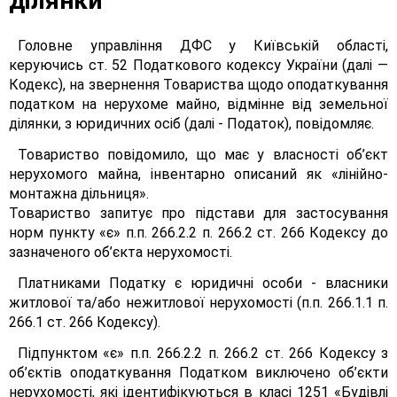
ділянки
Головне управління ДФС у Київській області,
керуючись ст. 52 Податкового кодексу України (далі —
Кодекс), на звернення Товариства щодо оподаткування
податком на нерухоме майно, відмінне від земельної
ділянки, з юридичних осіб (далі - Податок), повідомляє.
Товариство повідомило, що має у власності об’єкт
нерухомого майна, інвентарно описаний як «лінійно-
монтажна дільниця».
Товариство запитує про підстави для застосування
норм пункту «є» п.п. 266.2.2 п. 266.2 ст. 266 Кодексу до
зазначеного об’єкта нерухомості.
Платниками Податку є юридичні особи - власники
житлової та/або нежитлової нерухомості (п.п. 266.1.1 п.
266.1 ст. 266 Кодексу).
Підпунктом «є» п.п. 266.2.2 п. 266.2 ст. 266 Кодексу з
об’єктів оподаткування Податком виключено об’єкти
нерухомості, які ідентифікуються в класі 1251 «Будівлі