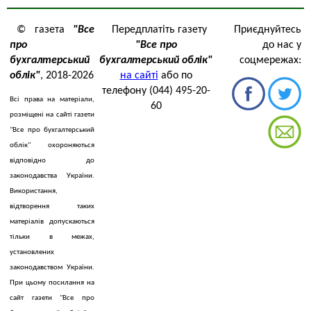
© газета
"Все
Передплатіть газету
Приєднуйтесь
про
"Все про
до нас у
бухгалтерський
бухгалтерський облік"
соцмережах:
облік"
, 2018-2026
на сайті
або по
телефону (044) 495-20-
Всі права на матеріали,
60
розміщені на сайті газети
"Все про бухгалтерський
облік" охороняються
відповідно до
законодавства України.
Використання,
відтворення таких
матеріалів допускаються
тільки в межах,
установлених
законодавством України.
При цьому посилання на
сайт газети "Все про