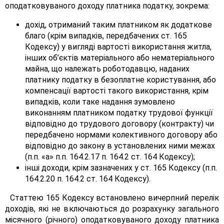
оподатковуваного доходу платника податку, зокрема:
дохід, отриманий таким платником як додаткове
благо (крім випадків, передбачених ст. 165
Кодексу) у вигляді вартості використання житла,
інших об’єктів матеріального або нематеріального
майна, що належать роботодавцю, наданих
платнику податку в безоплатне користування, або
компенсації вартості такого використання, крім
випадків, коли таке надання зумовлено
виконанням платником податку трудової функції
відповідно до трудового договору (контракту) чи
передбачено нормами колективного договору або
відповідно до закону в установлених ними межах
(п.п. «а» п.п. 164.2.17 п. 164.2 ст. 164 Кодексу);
інші доходи, крім зазначених у ст. 165 Кодексу (п.п.
164.2.20 п. 164.2 ст. 164 Кодексу).
Статтею 165 Кодексу встановлено вичерпний перелік
доходів, які не включаються до розрахунку загального
місячного (річного) оподатковуваного доходу платника