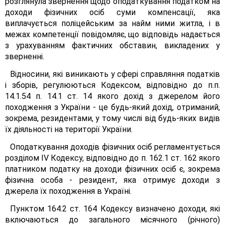
розглянула звернення щодо оподаткування податком на
доходи фізичних осіб суми компенсації, яка
виплачується поліцейським за найм ними житла, і в
межах компетенції повідомляє, що відповідь надається
з урахуванням фактичних обставин, викладених у
зверненні.
Відносини, які виникають у сфері справляння податків
і зборів, регулюються Кодексом, відповідно до п.п.
14.1.54 п. 14.1 ст. 14 якого дохід з джерелом його
походження з України - це будь-який дохід, отриманий,
зокрема, резидентами, у тому числі від будь-яких видів
їх діяльності на території України.
Оподаткування доходів фізичних осіб регламентується
розділом IV Кодексу, відповідно до п. 162.1 ст. 162 якого
платником податку на доходи фізичних осіб є, зокрема
фізична особа - резидент, яка отримує доходи з
джерела їх походження в Україні.
Пунктом 164.2 ст. 164 Кодексу визначено доходи, які
включаються до загального місячного (річного)