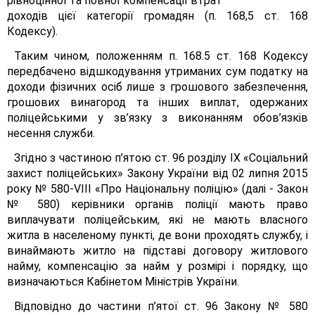
рівноцінної та повної компенсації втрат
доходів цієї категорії громадян (п. 168,5 ст. 168
Кодексу).
Таким чином, положенням п. 168.5 ст. 168 Кодексу
передбачено відшкодування утриманих сум податку на
доходи фізичних осіб лише з грошового забезпечення,
грошових винагород та інших виплат, одержаних
поліцейськими у зв’язку з виконанням обов’язків
несення служби.
Згідно з частиною п’ятою ст. 96 розділу IX «Соціальний
захист поліцейських» Закону України від 02 липня 2015
року № 580-VIII «Про Національну поліцію» (далі - Закон
№ 580) керівники органів поліції мають право
виплачувати поліцейським, які не мають власного
житла в населеному пункті, де вони проходять службу, і
винаймають житло на підставі договору житлового
найму, компенсацію за найм у розмірі і порядку, що
визначаються Кабінетом Міністрів України.
Відповідно до частини п’ятої ст. 96 Закону № 580