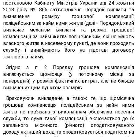
постановою Кабінету Міністрів України від 24 жовтня
2018 року № 866 затверджено Порядок виплати та
визначення розміру грошової компенсації
поліцейським за найм ними житла (далі - Порядок), який
визначає механізм виплати та розмір грошової
компенсації за найм житла поліцейським, які не мають
власного житла в населеному пункті, де вони проходять
службу, і винаймають його на підставі договору
житлового найму.
Згідно з п. 2 Порядку грошова компенсація
виплачується щомісяця (у поточному місяці за
попередній) у розмірі фактичних витрат, але не більше
визначених цим пунктом розмірів.
Враховуючи викладене, а також те, що щомісячна
грошова компенсація поліцейським за найм ними
житла не пов’язана з виконанням обов’язків несення
служби, то сума такої компенсації включається до їх
загального місячного (річного) оподатковуваного
доходу як інший дохід та оподатковується податком на