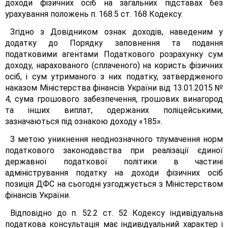
доходи фізичних осіб на загальних підставах без
урахування положень п. 168.5 ст. 168 Кодексу.
Згідно з Довідником ознак доходів, наведеним у
додатку до Порядку заповнення та подання
податковими агентами Податкового розрахунку сум
доходу, нарахованого (сплаченого) на користь фізичних
осіб, і сум утриманого з них податку, затвердженого
наказом Міністерства фінансів України від 13.01.2015 №
4, сума грошового забезпечення, грошових винагород
та інших виплат, одержаних поліцейськими,
зазначаються під ознакою доходу «185».
З метою уникнення неоднозначного тлумачення норм
податкового законодавства при реалізації єдиної
державної податкової політики в частині
адміністрування податку на доходи фізичних осіб
позиція ДФС на сьогодні узгоджується з Міністерством
фінансів України.
Відповідно до п. 52.2 ст. 52 Кодексу індивідуальна
податкова консультація має індивідуальний характер і