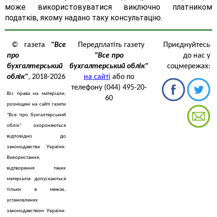
може використовуватися виключно платником
податків, якому надано таку консультацію.
© газета
"Все
Передплатіть газету
Приєднуйтесь
про
"Все про
до нас у
бухгалтерський
бухгалтерський облік"
соцмережах:
облік"
, 2018-2026
на сайті
або по
телефону (044) 495-20-
Всі права на матеріали,
60
розміщені на сайті газети
"Все про бухгалтерський
облік" охороняються
відповідно до
законодавства України.
Використання,
відтворення таких
матеріалів допускаються
тільки в межах,
установлених
законодавством України.