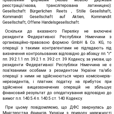
реєстрації/назва, транслітерована латиницею):
Gesellschaft Bürgerlichen Reets , Stille Gesellshaft,
Kommandit Gesellschaft auf Aktien, Kommandit
Gesellschaft, Offene Handelsgesellschaft.
Оскільки до вказаного Переліку не включені
резиденти Федеративної Республіки Німеччини з
організаційно-правовою формою GmbH & Co. KG, то
операції з такими контрагентами не підпадають під
визначення контрольованих відповідно до абзацу пп. "г"
пп. 39.2.1.1 пп. 39.2.1 п. 39.2 ст. 39 Кодексу, за умови, що
резиденти Федеративної Республіки Німеччина не є
пов’язаними особами з резидентом України та/або
операції з ними не здійснюються через комісіонерів-
нерезидентів, і платник податку на прибуток при
здійсненні вищезазначених операцій не збільшує
фінансовий результат до оподаткування відповідно до
вимог п.п. 140.5.4 п. 140.5 ст. 140 Кодексу.
При цьому повідомляємо, що ДФС звернулась до
Міністерства фінансів України з приводу належності