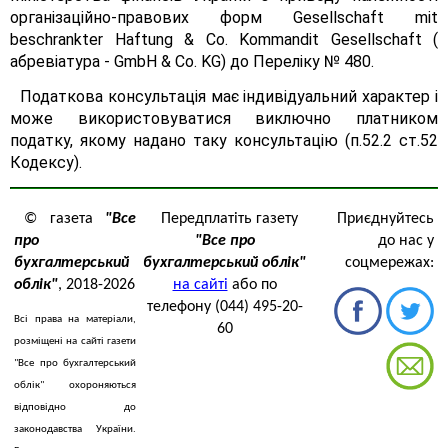
організаційно-правових форм Gesellschaft mit
beschrankter Haftung & Co. Kommandit Gesellschaft (
абревіатура - GmbH & Co. KG) до Переліку № 480.
Податкова консультація має індивідуальний характер і
може використовуватися виключно платником
податку, якому надано таку консультацію (п.52.2 ст.52
Кодексу).
© газета
"Все
Передплатіть газету
Приєднуйтесь
про
"Все про
до нас у
бухгалтерський
бухгалтерський облік"
соцмережах:
облік"
, 2018-2026
на сайті
або по
телефону (044) 495-20-
Всі права на матеріали,
60
розміщені на сайті газети
"Все про бухгалтерський
облік" охороняються
відповідно до
законодавства України.