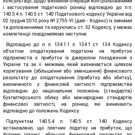
консультації, щодо визнання операцій контрольованими
і застосування податкової різниці відповідно до п.п.
140.5.4 п. 140.5 ст. 140 Податкового кодексу України від
02 грудня 2010 року № 2755-VІ (далі - Кодекс) із змінами
та доповненнями та керуючись ст. 52 Кодексу, у межах
компетенції повідомляємо наступне.
Відповідно до п. п. 134.1.1 п. 134.1 ст. 134 Кодексу
об’єктом оподаткування податком на прибуток
підприємств є прибуток із джерелом походження з
України та за її межами, який визначається шляхом
коригування (збільшення або зменшення) фінансового
результату до оподаткування (прибутку або збитку),
визначеного у фінансовій звітності підприємства
відповідно до національних положень (стандартів)
бухгалтерського обліку або міжнародних стандартів
фінансової звітності, на різниці, які виникають
відповідно до положень Кодексу.
Підпунктом 140.5.4 п. 140.5 ст. 140 Кодексу
встановлено, що платник податку на прибуток, що
формує різниці, збільшує фінансовий результат до