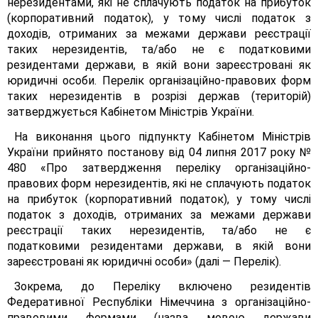
нерезидентами, які не сплачують податок на прибуток
(корпоративний податок), у тому числі податок з
доходів, отриманих за межами держави реєстрації
таких нерезидентів, та/або не є податковими
резидентами держави, в якій вони зареєстровані як
юридичні особи. Перелік організаційно-правових форм
таких нерезидентів в розрізі держав (територій)
затверджується Кабінетом Міністрів України.
На виконання цього підпункту Кабінетом Міністрів
України прийнято постанову від 04 липня 2017 року №
480 «Про затвердження переліку організаційно-
правових форм нерезидентів, які не сплачують податок
на прибуток (корпоративний податок), у тому числі
податок з доходів, отриманих за межами держави
реєстрації таких нерезидентів, та/або не є
податковими резидентами держави, в якій вони
зареєстровані як юридичні особи» (далі — Перелік).
Зокрема, до Переліку включено резидентів
Федеративної Республіки Німеччина з організаційно-
правовими формами (назва мовою держави