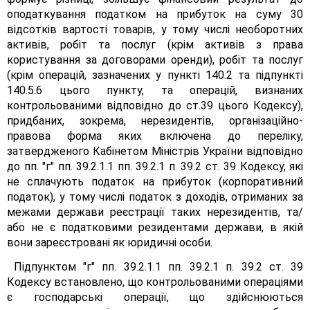
оподаткування податком на прибуток на суму 30
відсотків вартості товарів, у тому числі необоротних
активів, робіт та послуг (крім активів з права
користування за договорами оренди), робіт та послуг
(крім операцій, зазначених у пункті 140.2 та підпункті
140.5.6 цього пункту, та операцій, визнаних
контрольованими відповідно до ст.39 цього Кодексу),
придбаних, зокрема, нерезидентів, організаційно-
правова форма яких включена до переліку,
затвердженого Кабінетом Міністрів України відповідно
до пп. "г" пп. 39.2.1.1 пп. 39.2.1 п. 39.2 ст. 39 Кодексу, які
не сплачують податок на прибуток (корпоративний
податок), у тому числі податок з доходів, отриманих за
межами держави реєстрації таких нерезидентів, та/
або не є податковими резидентами держави, в якій
вони зареєстровані як юридичні особи.
Підпунктом "г" пп. 39.2.1.1 пп. 39.2.1 п. 39.2 ст. 39
Кодексу встановлено, що контрольованими операціями
є господарські операції, що здійснюються