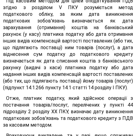
Під касовим методом для цілей оподаткування ПДВ
згідно з розділом V ПКУ розуміється метод
податкового обліку, за яким дата виникнення
податкових зобов'язань визначається як дата
зарахування (отримання) коштів на банківський
рахунок (у касу) платника податку або дата отримання
інших видів компенсацій вартості поставлених (або тих,
що підлягають поставці) ним товарів (послуг), а дата
віднесення сум податку до податкового кредиту
визначається як дата списання коштів з банківського
рахунку (видачі з каси) платника податку або дата
надання інших видів компенсацій вартості поставлених
(або тих, що підлягають поставці) йому товарів (послуг)
(підпункт 14.1.266 пункту 14.1 статті 14 розділу І ПКУ).
Отже, платник податку, який здійснює операції з
постачання товарів/послуг, перелічених у пункті 44
підрозділу 2 розділу XX ПКУ, визначає дату виникнення
податкових зобов'язань та податкового кредиту з ПДВ
за касовим методом.
Враховуючи викладене, та у разі, якщо споживач