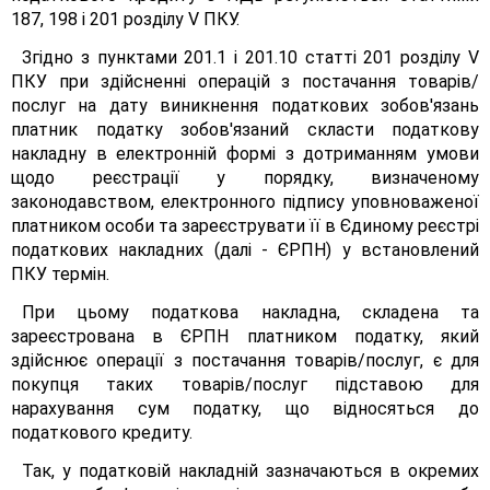
187, 198 і 201 розділу V ПКУ.
Згідно з пунктами 201.1 і 201.10 статті 201 розділу V
ПКУ при здійсненні операцій з постачання товарів/
послуг на дату виникнення податкових зобов'язань
платник податку зобов'язаний скласти податкову
накладну в електронній формі з дотриманням умови
щодо реєстрації у порядку, визначеному
законодавством, електронного підпису уповноваженої
платником особи та зареєструвати її в Єдиному реєстрі
податкових накладних (далі - ЄРПН) у встановлений
ПКУ термін.
При цьому податкова накладна, складена та
зареєстрована в ЄРПН платником податку, який
здійснює операції з постачання товарів/послуг, є для
покупця таких товарів/послуг підставою для
нарахування сум податку, що відносяться до
податкового кредиту.
Так, у податковій накладній зазначаються в окремих