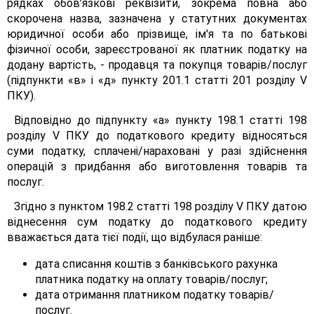
рядках обов’язкові реквізити, зокрема повна або
скорочена назва, зазначена у статутних документах
юридичної особи або прізвище, ім'я та по батькові
фізичної особи, зареєстрованої як платник податку на
додану вартість, - продавця та покупця товарів/послуг
(підпункти «в» і «д» пункту 201.1 статті 201 розділу V
ПКУ).
Відповідно до підпункту «а» пункту 198.1 статті 198
розділу V ПКУ до податкового кредиту відносяться
суми податку, сплачені/нараховані у разі здійснення
операцій з придбання або виготовлення товарів та
послуг.
Згідно з пунктом 198.2 статті 198 розділу V ПКУ датою
віднесення сум податку до податкового кредиту
вважається дата тієї події, що відбулася раніше:
дата списання коштів з банківського рахунка
платника податку на оплату товарів/послуг;
дата отримання платником податку товарів/
послуг.