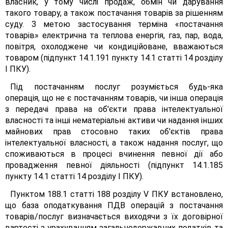
власник, у тому числі продаж, обмін чи дарування
такого товару, а також постачання товарів за рішенням
суду. З метою застосування терміна «постачання
товарів» електрична та теплова енергія, газ, пар, вода,
повітря, охолоджене чи кондиційоване, вважаються
товаром (підпункт 14.1.191 пункту 14.1 статті 14 розділу
І ПКУ).
Під постачанням послуг розуміється будь-яка
операція, що не є постачанням товарів, чи інша операція
з передачі права на об'єкти права інтелектуальної
власності та інші нематеріальні активи чи надання інших
майнових прав стосовно таких об'єктів права
інтелектуальної власності, а також надання послуг, що
споживаються в процесі вчинення певної дії або
провадження певної діяльності (підпункт 14.1.185
пункту 14.1 статті 14 розділу І ПКУ).
Пунктом 188.1 статті 188 розділу V ПКУ встановлено,
що база оподаткування ПДВ операцій з постачання
товарів/послуг визначається виходячи з їх договірної
вартості з урахуванням загальнодержавних податків та