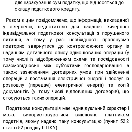
для нарахування сум податку, що відносяться до
складу податкового кредиту.
Разом з цим повідомляємо, що інформації, викладеної
у зверненні, недостатньо для надання вичерпної
індивідуальної податкової консультації з порушеного
питання, а тому у разі необхідності пропонуємо
повторно звернутися до контролюючого органу із
наданням детального опису здійснюваних операцій (у
тому числі із відображенням схеми та послідовності
взаємовідносин між суб’єктами господарювання, а
також зазначенням договірних умов при здійсненні
операцій з постачання електричної енергії і послуг із
розподілу (передачі) електричної енергії) та копій
документів (у тому числі відповідних договорів), що
стосуються таких операцій.
Податкова консультація має індивідуальний характер і
може використовуватися виключно платником
податків, якому надано таку консультацію (пункт 52.2
статті 52 розділу II ПКУ).