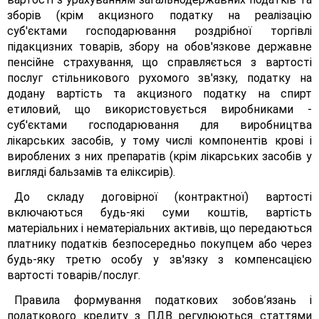
зборів (крім акцизного податку на реалізацію
суб'єктами господарювання роздрібної торгівлі
підакцизних товарів, збору на обов'язкове державне
пенсійне страхування, що справляється з вартості
послуг стільникового рухомого зв'язку, податку на
додану вартість та акцизного податку на спирт
етиловий, що використовується виробниками -
суб'єктами господарювання для виробництва
лікарських засобів, у тому числі компонентів крові і
вироблених з них препаратів (крім лікарських засобів у
вигляді бальзамів та еліксирів).
До складу договірної (контрактної) вартості
включаються будь-які суми коштів, вартість
матеріальних і нематеріальних активів, що передаються
платнику податків безпосередньо покупцем або через
будь-яку третю особу у зв'язку з компенсацією
вартості товарів/послуг.
Правила формування податкових зобов’язань і
податкового кредиту з ПДВ регулюються статтями