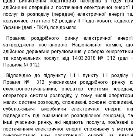
щодо виникнення податкових наслідків з ПДВ при
здійсненні операцій з постачання електричної енергії і
послуг із розподілу (передачі) електричної енергії та,
керуючись статтею 52 розділу II Податкового кодексу
України (далі - ПКУ), повідомляє.
Правила роздрібного ринку електричної енергії
затверджено постановою Національної комісії, що
здійснює державне регулювання у сферах енергетики
та комунальних послуг, від 14.03.2018 № 312 (далі -
Правила № 312).
Відповідно до підпункту 1.1.1 пункту 1.1 розділу І
Правил № 312 учасниками роздрібного ринку є:
електропостачальники, оператор системи передачі,
оператори систем розподілу, у тому числі оператори
малих систем розподілу, споживачі, основні споживачі,
субспоживачі, виробники електричної енергії, які
підпадають під визначення розподіленої генерації, та
інші учасники ринку, які надають послуги, пов'язані з
постачанням електричної енергії споживачу з метою
використання ним електричної енергії на власні