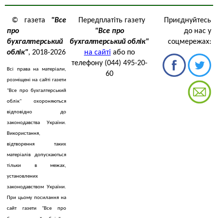
© газета
"Все
Передплатіть газету
Приєднуйтесь
про
"Все про
до нас у
бухгалтерський
бухгалтерський облік"
соцмережах:
облік"
, 2018-2026
на сайті
або по
телефону (044) 495-20-
Всі права на матеріали,
60
розміщені на сайті газети
"Все про бухгалтерський
облік" охороняються
відповідно до
законодавства України.
Використання,
відтворення таких
матеріалів допускаються
тільки в межах,
установлених
законодавством України.
При цьому посилання на
сайт газети "Все про