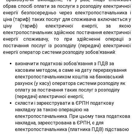
обрав спосіб оплати за послуги з розподілу електричної
енергії безпосередньо через електропостачальника і
ціна (тариф) таких послуг для споживача включається у
ціну (тариф) електричної енергії, за якою
електропостачальник здійснює постачання електричної
енергії споживачу, то при здійсненні операції з
постачання послуг із розподілу (передачі) електричної
енергії оператор системи розподілу зобов’язаний:
визначити податкові зобов’язання з ПДВ за
касовим методом, а саме на дату перерахування
електропостачальником коштів на банківський
рахунок (у касу) оператора системи розподілу як
оплату за постачання таких послуг з розподілу
(передачі) електричної енергії;
скласти і зареєструвати в ЄРПН податкову
накладну за такою операцією на
електропостачальника. При цьому така податкова
накладна, зареєстрована в ЄРПН, є для
електропостачальника (платника ПДВ) підставою