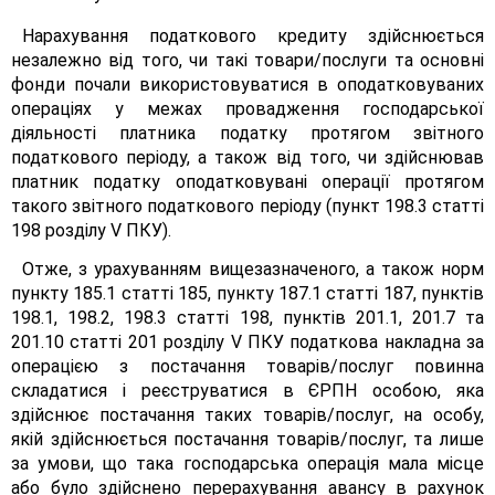
Нарахування податкового кредиту здійснюється
незалежно від того, чи такі товари/послуги та основні
фонди почали використовуватися в оподатковуваних
операціях у межах провадження господарської
діяльності платника податку протягом звітного
податкового періоду, а також від того, чи здійснював
платник податку оподатковувані операції протягом
такого звітного податкового періоду (пункт 198.3 статті
198 розділу V ПКУ).
Отже, з урахуванням вищезазначеного, а також норм
пункту 185.1 статті 185, пункту 187.1 статті 187, пунктів
198.1, 198.2, 198.3 статті 198, пунктів 201.1, 201.7 та
201.10 статті 201 розділу V ПКУ податкова накладна за
операцією з постачання товарів/послуг повинна
складатися і реєструватися в ЄРПН особою, яка
здійснює постачання таких товарів/послуг, на особу,
якій здійснюється постачання товарів/послуг, та лише
за умови, що така господарська операція мала місце
або було здійснено перерахування авансу в рахунок