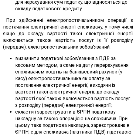
для нарахування сум податку, що відносяться до
складу податкового кредиту.
При здійсненні електропостачальником операції з
постачання електричної енергії споживачу, у тому числі
якщо до складу вартості такої електричної енергії
включається також вартість послуг із її розподілу
(передачі), електропостачальник зобов’язаний:
визначити податкові зобов’язання з ПДВ за
касовим методом, а саме на дату перерахування
споживачем коштів на банківський рахунок (у
касу) електропостачальника як оплату за
постачання електричної енергії, виходячи із
вартості такої електричної енергії, до складу
вартості якої також включається вартість послуг
з розподілу (передачі) електричної енергії;
скласти і зареєструвати в ЄРПН податкову
накладну за такою операцією на споживача. При
цьому така податкова накладна, зареєстрована в
ЄРПН, є для споживача (платника ПДВ) підставою