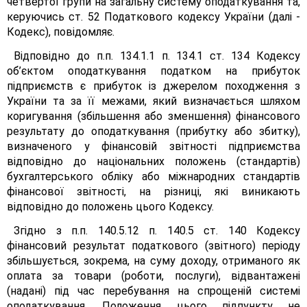
четвертої групи на загальну систему оподаткування та,
керуючись ст. 52 Податкового кодексу України (далі -
Кодекс), повідомляє.
Відповідно до п.п. 134.1.1 п. 134.1 ст. 134 Кодексу
об’єктом оподаткування податком на прибуток
підприємств є прибуток із джерелом походження з
України та за її межами, який визначається шляхом
коригування (збільшення або зменшення) фінансового
результату до оподаткування (прибутку або збитку),
визначеного у фінансовій звітності підприємства
відповідно до національних положень (стандартів)
бухгалтерського обліку або міжнародних стандартів
фінансової звітності, на різниці, які виникають
відповідно до положень цього Кодексу.
Згідно з п.п. 140.5.12 п. 140.5 ст. 140 Кодексу
фінансовий результат податкового (звітного) періоду
збільшується, зокрема, на суму доходу, отриманого як
оплата за товари (роботи, послуги), відвантажені
(надані) під час перебування на спрощеній системі
оподаткування. Положення цього підпункту не