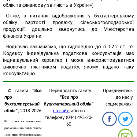
облік та фінансову звітність в Україні»).
Отже, з питання відображення у бухгалтерському
обліку вартості продажу сільськогосподарської
продукції, доцільно звернутись до Міністерства
фінансів України.
Водночас зазначаємо, що відповідно до п. 52.2 ст. 52
Кодексу індивідуальна податкова консультація має
індивідуальний характер і може використовуватися
виключно платником податку, якому надано таку
консультацію.
© газета
"Все
Передплатіть газету
Приєднуйтесь
про
"Все про
до нас у
бухгалтерський
бухгалтерський облік"
соцмережах:
облік"
, 2018-2026
на сайті
або по
телефону (044) 495-20-
Всі права на матеріали,
60
розміщені на сайті газети
"Все про бухгалтерський