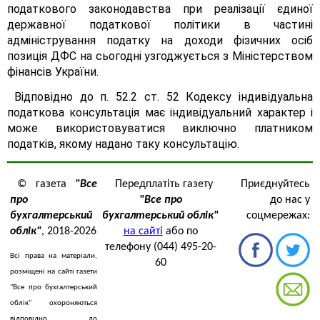
податкового законодавства при реалізації єдиної
державної податкової політики в частині
адміністрування податку на доходи фізичних осіб
позиція ДФС на сьогодні узгоджується з Міністерством
фінансів України.
Відповідно до п. 52.2 ст. 52 Кодексу індивідуальна
податкова консультація має індивідуальний характер і
може використовуватися виключно платником
податків, якому надано таку консультацію.
© газета
"Все
Передплатіть газету
Приєднуйтесь
про
"Все про
до нас у
бухгалтерський
бухгалтерський облік"
соцмережах:
облік"
, 2018-2026
на сайті
або по
телефону (044) 495-20-
Всі права на матеріали,
60
розміщені на сайті газети
"Все про бухгалтерський
облік" охороняються
відповідно до