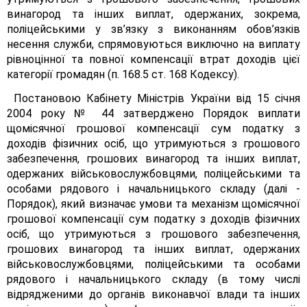
винагород та інших виплат, одержаних, зокрема,
поліцейськими у зв’язку з виконанням обов’язків
несення служби, спрямовуються виключно на виплату
рівноцінної та повної компенсації втрат доходів цієї
категорії громадян (п. 168.5 ст. 168 Кодексу).
Постановою Кабінету Міністрів України від 15 січня
2004 року № 44 затверджено Порядок виплати
щомісячної грошової компенсації сум податку з
доходів фізичних осіб, що утримуються з грошового
забезпечення, грошових винагород та інших виплат,
одержаних військовослужбовцями, поліцейськими та
особами рядового і начальницького складу (далі -
Порядок), який визначає умови та механізм щомісячної
грошової компенсації сум податку з доходів фізичних
осіб, що утримуються з грошового забезпечення,
грошових винагород та інших виплат, одержаних
військовослужбовцями, поліцейськими та особами
рядового і начальницького складу (в тому числі
відрядженими до органів виконавчої влади та інших