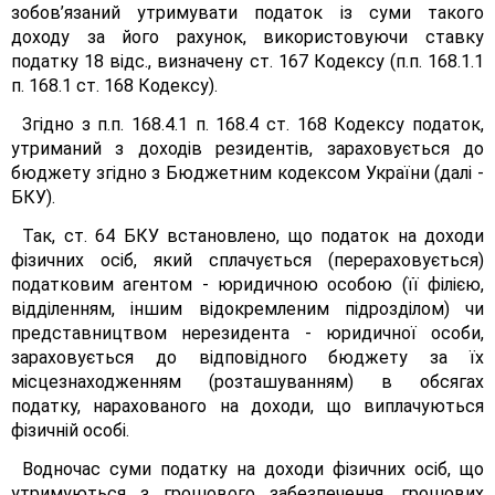
зобов’язаний утримувати податок із суми такого
доходу за його рахунок, використовуючи ставку
податку 18 відс., визначену ст. 167 Кодексу (п.п. 168.1.1
п. 168.1 ст. 168 Кодексу).
Згідно з п.п. 168.4.1 п. 168.4 ст. 168 Кодексу податок,
утриманий з доходів резидентів, зараховується до
бюджету згідно з Бюджетним кодексом України (далі -
БКУ).
Так, ст. 64 БКУ встановлено, що податок на доходи
фізичних осіб, який сплачується (перераховується)
податковим агентом - юридичною особою (її філією,
відділенням, іншим відокремленим підрозділом) чи
представництвом нерезидента - юридичної особи,
зараховується до відповідного бюджету за їх
місцезнаходженням (розташуванням) в обсягах
податку, нарахованого на доходи, що виплачуються
фізичній особі.
Водночас суми податку на доходи фізичних осіб, що
утримуються з грошового забезпечення, грошових