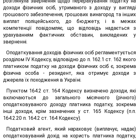
розглянула звернення щодо перерахування податку на
доходи фізичних осіб, утриманого з доходу у вигляді
грошового забезпечення, грошових винагород та інших
виплат поліцейського, до бюджету, і в межах
компетенції повідомляє, що відповідь надається з
урахуванням фактичних обставин, викладених у
зверненні.
Оподаткування доходів фізичних осіб регламентується
розділом IV Кодексу, відповідно до п. 162.1 ст. 162 якого
платником податку на доходи фізичних осіб є, зокрема
фізична особа - резидент, яка отримує доходи з
джерела їх походження в Україні.
Пунктом 164.2 ст. 164 Кодексу визначено доходи, які
включаються до загального місячного (річного)
оподатковуваного доходу платника податку, зокрема
інші доходи, крім зазначених у ст. 165 Кодексу (п.п.
164.2.20 п. 164.2 ст. 164 Кодексу).
Податковий агент, який нараховує (виплачує, надає)
оподатковуваний дохід на користь платника податку,