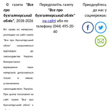
© газета
"Все
Передплатіть газету
Приєднуйтесь
про
"Все про
до нас у
бухгалтерський
бухгалтерський облік"
соцмережах:
облік"
, 2018-2026
на сайті
або по
телефону (044) 495-20-
Всі права на матеріали,
60
розміщені на сайті газети
"Все про бухгалтерський
облік" охороняються
відповідно до
законодавства України.
Використання,
відтворення таких
матеріалів допускаються
тільки в межах,
установлених
законодавством України.
При цьому посилання на
сайт газети "Все про
бухгалтерський облік" є