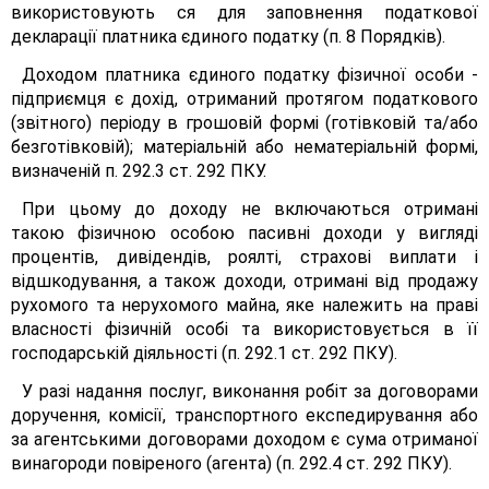
використовують ся для заповнення податкової
декларації платника єдиного податку (п. 8 Порядків).
Доходом платника єдиного податку фізичної особи -
підприємця є дохід, отриманий протягом податкового
(звітного) періоду в грошовій формі (готівковій та/або
безготівковій); матеріальній або нематеріальній формі,
визначеній п. 292.3 ст. 292 ПКУ.
При цьому до доходу не включаються отримані
такою фізичною особою пасивні доходи у вигляді
процентів, дивідендів, роялті, страхові виплати і
відшкодування, а також доходи, отримані від продажу
рухомого та нерухомого майна, яке належить на праві
власності фізичній особі та використовується в її
господарській діяльності (п. 292.1 ст. 292 ПКУ).
У разі надання послуг, виконання робіт за договорами
доручення, комісії, транспортного експедирування або
за агентськими договорами доходом є сума отриманої
винагороди повіреного (агента) (п. 292.4 ст. 292 ПКУ).