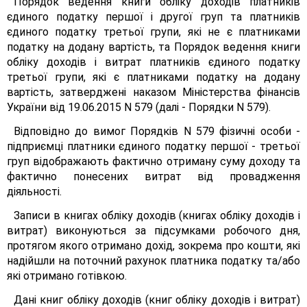
Порядок ведення книги обліку доходів платників
єдиного податку першої і другої груп та платників
єдиного податку третьої групи, які не є платниками
податку на додану вартість, та Порядок ведення книги
обліку доходів і витрат платників єдиного податку
третьої групи, які є платниками податку на додану
вартість, затверджені наказом Міністерства фінансів
України від 19.06.2015 N 579 (далі - Порядки N 579).
Відповідно до вимог Порядків N 579 фізичні особи -
підприємці платники єдиного податку першої - третьої
груп відображають фактично отриману суму доходу та
фактично понесених витрат від провадження
діяльності.
Записи в книгах обліку доходів (книгах обліку доходів і
витрат) виконуються за підсумками робочого дня,
протягом якого отримано дохід, зокрема про кошти, які
надійшли на поточний рахунок платника податку та/або
які отримано готівкою.
Дані книг обліку доходів (книг обліку доходів і витрат)