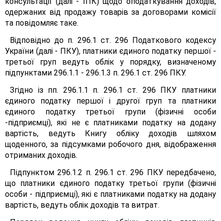
консультації (далі - ІПК) щодо оподаткування доходів,
одержаних від продажу товарів за договорами комісії
та повідомляє таке.
Відповідно до п. 296.1 ст. 296 Податкового кодексу
України (далі - ПКУ), платники єдиного податку першої -
третьої груп ведуть облік у порядку, визначеному
підпунктами 296.1.1 - 296.1.3 п. 296.1 ст. 296 ПКУ.
Згідно із пп. 296.1.1 п. 296.1 ст. 296 ПКУ платники
єдиного податку першої і другої груп та платники
єдиного податку третьої групи (фізичні особи
-підприємці), які не є платниками податку на додану
вартість, ведуть Книгу обліку доходів шляхом
щоденного, за підсумками робочого дня, відображення
отриманих доходів.
Підпунктом 296.1.2 п. 296.1 ст. 296 ПКУ передбачено,
що платники єдиного податку третьої групи (фізичні
особи - підприємці), які є платниками податку на додану
вартість, ведуть облік доходів та витрат.