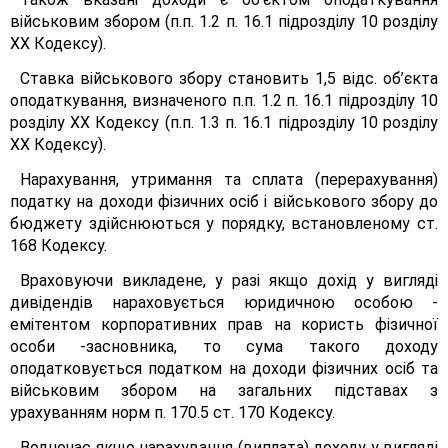
військовим збором (п.п. 1.2 п. 16.1 підрозділу 10 розділу
XX Кодексу).
Ставка військового збору становить 1,5 відс. об’єкта
оподаткування, визначеного п.п. 1.2 п. 16.1 підрозділу 10
розділу XX Кодексу (п.п. 1.3 п. 16.1 підрозділу 10 розділу
XX Кодексу).
Нарахування, утримання та сплата (перерахування)
податку на доходи фізичних осіб і військового збору до
бюджету здійснюються у порядку, встановленому ст.
168 Кодексу.
Враховуючи викладене, у разі якщо дохід у вигляді
дивідендів нараховується юридичною особою -
емітентом корпоративних прав на користь фізичної
особи -засновника, то сума такого доходу
оподатковується податком на доходи фізичних осіб та
військовим збором на загальних підставах з
урахуванням норм п. 170.5 ст. 170 Кодексу.
Водночас якщо нарахування (виплата) доходу у вигляді