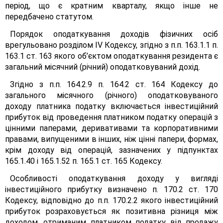
період, що є кратним кварталу, якщо інше не
передбачено статутом.
Порядок оподаткування доходів фізичних осіб
врегульовано розділом IV Кодексу, згідно з п.п. 163.1.1 п.
163.1 ст. 163 якого об’єктом оподаткування резидента є
загальний місячний (річний) оподатковуваний дохід.
Згідно з п.п. 164.2.9 п. 164.2 ст. 164 Кодексу до
загального місячного (річного) оподатковуваного
доходу платника податку включається інвестиційний
прибуток від проведення платником податку операцій з
цінними паперами, деривативами та корпоративними
правами, випущеними в інших, ніж цінні папери, формах,
крім доходу від операцій, зазначених у підпунктах
165.1.40 і 165.1.52 п. 165.1 ст. 165 Кодексу.
Особливості оподаткування доходу у вигляді
інвестиційного прибутку визначено п. 170.2 ст. 170
Кодексу, відповідно до п.п. 170.2.2 якого інвестиційний
прибуток розраховується як позитивна різниця між
доходом, отриманим платником податку від продажу