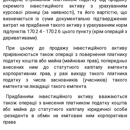
окремого інвестиційного активу з урахуванням
курсової різниці (за наявності), та його вартістю, що
визначається із суми документально підтверджених
витрат на придбання такого активу з урахуванням норм
підпунктів 170.2.4 - 170.2.6 цього пункту (крім операцій з
деривативами).
При цьому до продажу інвестиційного активу
прирівнюються також операції з повернення платнику
податку коштів або майна (майнових прав), попередньо
внесених ним до статутного капіталу емітента
корпоративних прав, у разі виходу такого платника
податку з числа засновників (учасників) такого
емітента чи ліквідації такого емітента.
Придбанням інвестиційного активу вважаються
також операції з внесення платником податку коштів
або майна до статутного капіталу юридичної особи
-резидента в обмін на емітовані ним корпоративні
права.