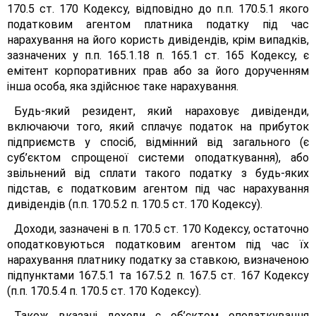
170.5 ст. 170 Кодексу, відповідно до п.п. 170.5.1 якого
податковим агентом платника податку під час
нарахування на його користь дивідендів, крім випадків,
зазначених у п.п. 165.1.18 п. 165.1 ст. 165 Кодексу, є
емітент корпоративних прав або за його дорученням
інша особа, яка здійснює таке нарахування.
Будь-який резидент, який нараховує дивіденди,
включаючи того, який сплачує податок на прибуток
підприємств у спосіб, відмінний від загального (є
суб’єктом спрощеної системи оподаткування), або
звільнений від сплати такого податку з будь-яких
підстав, є податковим агентом під час нарахування
дивідендів (п.п. 170.5.2 п. 170.5 ст. 170 Кодексу).
Доходи, зазначені в п. 170.5 ст. 170 Кодексу, остаточно
оподатковуються податковим агентом під час їх
нарахування платнику податку за ставкою, визначеною
підпунктами 167.5.1 та 167.5.2 п. 167.5 ст. 167 Кодексу
(п.п. 170.5.4 п. 170.5 ст. 170 Кодексу).
Також вказані доходи є об’єктом оподаткування