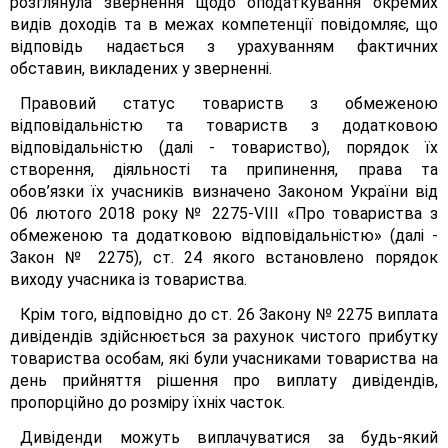
розглянула звернення щодо оподаткування окремих
видів доходів та в межах компетенції повідомляє, що
відповідь надається з урахуванням фактичних
обставин, викладених у зверненні.
Правовий статус товариств з обмеженою
відповідальністю та товариств з додатковою
відповідальністю (далі - товариство), порядок їх
створення, діяльності та припинення, права та
обов’язки їх учасників визначено Законом України від
06 лютого 2018 року № 2275-VІІІ «Про товариства з
обмеженою та додатковою відповідальністю» (далі -
Закон № 2275), ст. 24 якого встановлено порядок
виходу учасника із товариства.
Крім того, відповідно до ст. 26 Закону № 2275 виплата
дивідендів здійснюється за рахунок чистого прибутку
товариства особам, які були учасниками товариства на
день прийняття рішення про виплату дивідендів,
пропорційно до розміру їхніх часток.
Дивіденди можуть виплачуватися за будь-який