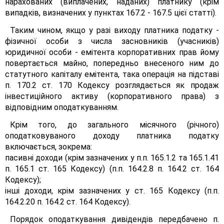
нарахованих (виплачених, наданих) платнику (крім
випадків, визначених у пунктах 167.2 - 167.5 цієї статті).
Таким чином, якщо у разі виходу платника податку -
фізичної особи з числа засновників (учасників)
юридичної особи - емітента корпоративних прав йому
повертається майно, попередньо внесеного ним до
статутного капіталу емітента, така операція на підставі
п. 170.2 ст. 170 Кодексу розглядається як продаж
інвестиційного активу (корпоративного права) з
відповідним оподаткуванням.
Крім того, до загального місячного (річного)
оподатковуваного доходу платника податку
включається, зокрема:
пасивні доходи (крім зазначених у п.п. 165.1.2 та 165.1.41
п. 165.1 ст. 165 Кодексу) (п.п. 164.2.8 п. 164.2 ст. 164
Кодексу);
інші доходи, крім зазначених у ст. 165 Кодексу (п.п.
164.2.20 п. 164.2 ст. 164 Кодексу).
Порядок оподаткування дивідендів передбачено п.