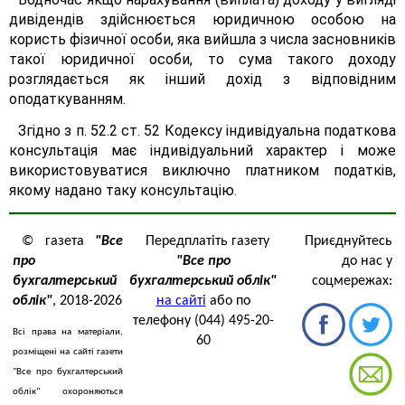
дивідендів здійснюється юридичною особою на
користь фізичної особи, яка вийшла з числа засновників
такої юридичної особи, то сума такого доходу
розглядається як інший дохід з відповідним
оподаткуванням.
Згідно з п. 52.2 ст. 52 Кодексу індивідуальна податкова
консультація має індивідуальний характер і може
використовуватися виключно платником податків,
якому надано таку консультацію.
© газета
"Все
Передплатіть газету
Приєднуйтесь
про
"Все про
до нас у
бухгалтерський
бухгалтерський облік"
соцмережах:
облік"
, 2018-2026
на сайті
або по
телефону (044) 495-20-
Всі права на матеріали,
60
розміщені на сайті газети
"Все про бухгалтерський
облік" охороняються