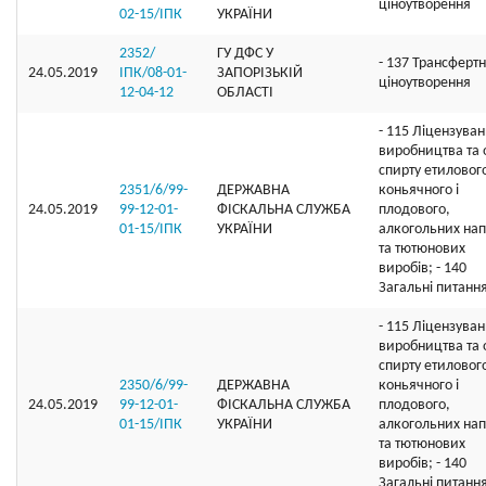
ціноутворення
02-15/ІПК
УКРАЇНИ
2352/
ГУ ДФС У
- 137 Трансферт
24.05.2019
ІПК/08-01-
ЗАПОРIЗЬКIЙ
ціноутворення
12-04-12
ОБЛАСТI
- 115 Ліцензува
виробництва та 
спирту етиловог
2351/6/99-
ДЕРЖАВНА
коньячного і
24.05.2019
99-12-01-
ФІСКАЛЬНА СЛУЖБА
плодового,
01-15/ІПК
УКРАЇНИ
алкогольних нап
та тютюнових
виробів; - 140
Загальні питанн
- 115 Ліцензува
виробництва та 
спирту етиловог
2350/6/99-
ДЕРЖАВНА
коньячного і
24.05.2019
99-12-01-
ФІСКАЛЬНА СЛУЖБА
плодового,
01-15/ІПК
УКРАЇНИ
алкогольних нап
та тютюнових
виробів; - 140
Загальні питанн