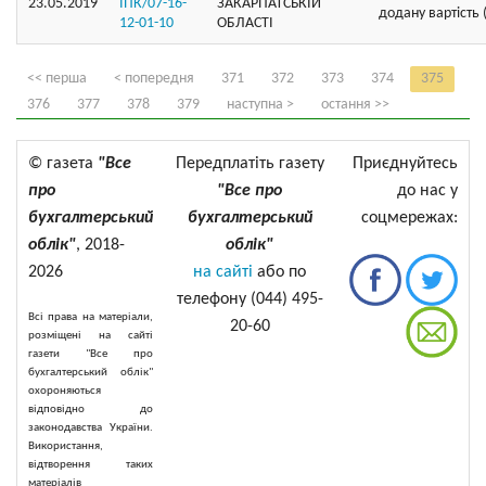
23.05.2019
ІПК/07-16-
ЗАКАРПАТСЬКIЙ
додану вартість
12-01-10
ОБЛАСТI
<< перша
< попередня
371
372
373
374
375
376
377
378
379
наступна >
остання >>
© газета
"Все
Передплатіть газету
Приєднуйтесь
про
"Все про
до нас у
бухгалтерський
бухгалтерський
соцмережах:
облік"
, 2018-
облік"
2026
на сайті
або по
телефону (044) 495-
Всі права на матеріали,
20-60
розміщені на сайті
газети "Все про
бухгалтерський облік"
охороняються
відповідно до
законодавства України.
Використання,
відтворення таких
матеріалів