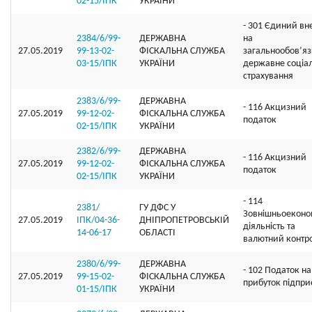
02-15/ІПК
УКРАЇНИ
- 301 Єдиний вн
2384/6/99-
ДЕРЖАВНА
на
27.05.2019
99-13-02-
ФІСКАЛЬНА СЛУЖБА
загальнообов’я
03-15/ІПК
УКРАЇНИ
державне соціа
страхування
2383/6/99-
ДЕРЖАВНА
- 116 Акцизний
27.05.2019
99-12-02-
ФІСКАЛЬНА СЛУЖБА
податок
02-15/ІПК
УКРАЇНИ
2382/6/99-
ДЕРЖАВНА
- 116 Акцизний
27.05.2019
99-12-02-
ФІСКАЛЬНА СЛУЖБА
податок
02-15/ІПК
УКРАЇНИ
- 114
2381/
ГУ ДФС У
Зовнішньоеконо
27.05.2019
ІПК/04-36-
ДНIПРОПЕТРОВСЬКIЙ
діяльність та
14-06-17
ОБЛАСТI
валютний контр
2380/6/99-
ДЕРЖАВНА
- 102 Податок на
27.05.2019
99-15-02-
ФІСКАЛЬНА СЛУЖБА
прибуток підпри
01-15/ІПК
УКРАЇНИ