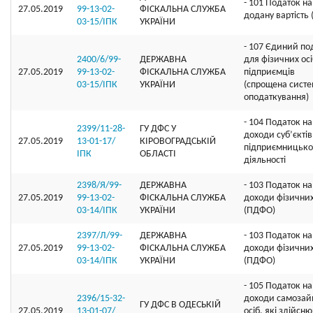
- 101 Податок на
27.05.2019
99-13-02-
ФІСКАЛЬНА СЛУЖБА
додану вартість
03-15/ІПК
УКРАЇНИ
- 107 Єдиний по
2400/6/99-
ДЕРЖАВНА
для фізичних осі
27.05.2019
99-13-02-
ФІСКАЛЬНА СЛУЖБА
підприємців
03-15/ІПК
УКРАЇНИ
(спрощена сист
оподаткування)
- 104 Податок на
2399/11-28-
ГУ ДФС У
доходи суб’єктів
27.05.2019
13-01-17/
КIРОВОГРАДСЬКIЙ
підприємницько
ІПК
ОБЛАСТI
діяльності
2398/Я/99-
ДЕРЖАВНА
- 103 Податок на
27.05.2019
99-13-02-
ФІСКАЛЬНА СЛУЖБА
доходи фізичних
03-14/ІПК
УКРАЇНИ
(ПДФО)
2397/Л/99-
ДЕРЖАВНА
- 103 Податок на
27.05.2019
99-13-02-
ФІСКАЛЬНА СЛУЖБА
доходи фізичних
03-14/ІПК
УКРАЇНИ
(ПДФО)
- 105 Податок на
2396/15-32-
доходи самозай
ГУ ДФС В ОДЕСЬКIЙ
27.05.2019
13-01-07/
осіб, які здійсн