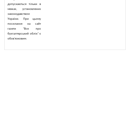
допускаються тільки в
межах, установлених
законодавством
України. При цьому
посилання на сайт
газети "Все про
бухгалтерський облік" є
обов'язковим.