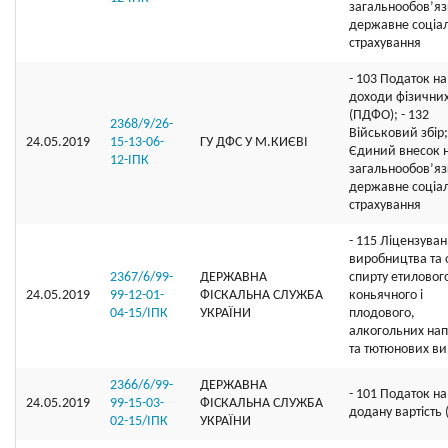
загальнообов’я
державне соціа
страхування
- 103 Податок на
доходи фізичних
(ПДФО); - 132
2368/9/26-
Військовий збір;
24.05.2019
15-13-06-
ГУ ДФС У М.КИЄВI
Єдиний внесок 
12-ІПК
загальнообов’я
державне соціа
страхування
- 115 Ліцензува
виробництва та 
2367/6/99-
ДЕРЖАВНА
спирту етиловог
24.05.2019
99-12-01-
ФІСКАЛЬНА СЛУЖБА
коньячного і
04-15/ІПК
УКРАЇНИ
плодового,
алкогольних нап
та тютюнових ви
2366/6/99-
ДЕРЖАВНА
- 101 Податок на
24.05.2019
99-15-03-
ФІСКАЛЬНА СЛУЖБА
додану вартість
02-15/ІПК
УКРАЇНИ