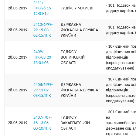
2411/
- 101 Податок на
28.05.2019
ІПК/26-15-
ГУ ДФС У М.КИЄВI
додану вартість
12-01-18
2410/6/99-
ДЕРЖАВНА
- 101 Податок на
28.05.2019
99-15-03-
ФІСКАЛЬНА СЛУЖБА
додану вартість
02-15/ІПК
УКРАЇНИ
- 107 Єдиний по
2409/
ГУ ДФС У
для фізичних осі
28.05.2019
ІПК/03-20-
ВОЛИНСЬКIЙ
підприємців
13-01-06
ОБЛАСТI
(спрощена сист
оподаткування)
- 107 Єдиний по
2408/6/99-
ДЕРЖАВНА
для фізичних осі
28.05.2019
99-13-02-
ФІСКАЛЬНА СЛУЖБА
підприємців
03-15/ІПК
УКРАЇНИ
(спрощена сист
оподаткування)
- 301 Єдиний вн
2407/І/07-
ГУ ДФС У
на
28.05.2019
16-13-08-
ЗАКАРПАТСЬКIЙ
загальнообов’я
00-10/ІПК
ОБЛАСТI
державне соціа
страхування