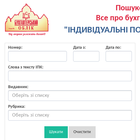
Пошук
Все про бух
"ІНДИВІДУАЛЬНІ ПО
Номер:
Дата з:
Дата по:
Слова з тексту ІПК:
Видавник:
Рубрика:
Шукати
Очистити