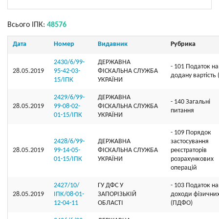
Всього ІПК:
48576
Дата
Номер
Видавник
Рубрика
2430/6/99-
ДЕРЖАВНА
- 101 Податок на
28.05.2019
95-42-03-
ФІСКАЛЬНА СЛУЖБА
додану вартість
15/ІПК
УКРАЇНИ
2429/6/99-
ДЕРЖАВНА
- 140 Загальні
28.05.2019
99-08-02-
ФІСКАЛЬНА СЛУЖБА
питання
01-15/ІПК
УКРАЇНИ
- 109 Порядок
2428/6/99-
ДЕРЖАВНА
застосування
28.05.2019
99-14-05-
ФІСКАЛЬНА СЛУЖБА
реєстраторів
01-15/ІПК
УКРАЇНИ
розрахункових
операцій
2427/10/
ГУ ДФС У
- 103 Податок на
28.05.2019
ІПК/08-01-
ЗАПОРIЗЬКIЙ
доходи фізичних
12-04-11
ОБЛАСТI
(ПДФО)