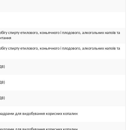
бігу спирту етилового, коньячного і плодового, алкогольних напоїв та
питання
бігу спирту етилового, коньячного і плодового, алкогольних напоїв та
ДВ)
ДВ)
ДВ)
я надрами для видобування корисних копалин
я надрами для видобування корисних копалин