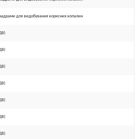
я надрами для видобування корисних копалин
ДВ)
ДВ)
ДВ)
ДВ)
ДВ)
ДВ)
ДВ)