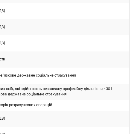
ДВ)
ДВ)
ДВ)
ств
ов’язкове державне соціальне страхування
их осіб, які здійснюють незалежну професійну діяльність; - 301
кове державне соціальне страхування
торів розрахункових операцій
ДВ)