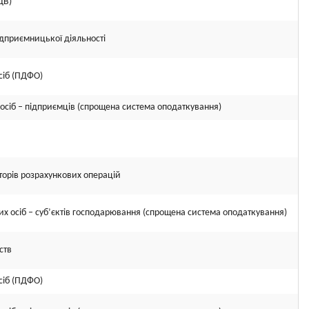
ДВ)
підприємницької діяльності
сіб (ПДФО)
осіб – підприємців (спрощена система оподаткування)
торів розрахункових операцій
х осіб – суб’єктів господарювання (спрощена система оподаткування)
ств
сіб (ПДФО)