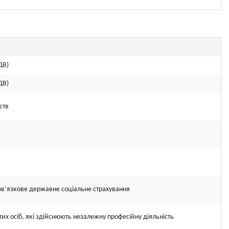
ДВ)
ДВ)
ств
ов’язкове державне соціальне страхування
их осіб, які здійснюють незалежну професійну діяльність