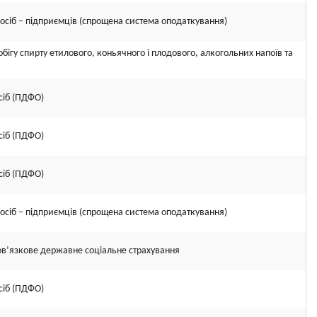
осіб – підприємців (спрощена система оподаткування)
бігу спирту етилового, коньячного і плодового, алкогольних напоїв та
сіб (ПДФО)
сіб (ПДФО)
сіб (ПДФО)
осіб – підприємців (спрощена система оподаткування)
ов’язкове державне соціальне страхування
сіб (ПДФО)