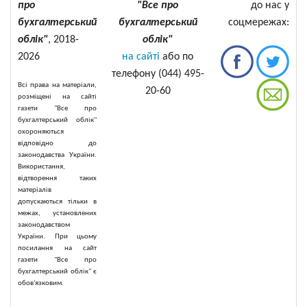
про
"Все про
до нас у
бухгалтерський
бухгалтерський
соцмережах:
облік"
, 2018-
облік"
2026
на сайті
або по
телефону (044) 495-
Всі права на матеріали,
20-60
розміщені на сайті
газети "Все про
бухгалтерський облік"
охороняються
відповідно до
законодавства України.
Використання,
відтворення таких
матеріалів
допускаються тільки в
межах, установлених
законодавством
України. При цьому
посилання на сайт
газети "Все про
бухгалтерський облік" є
обов'язковим.