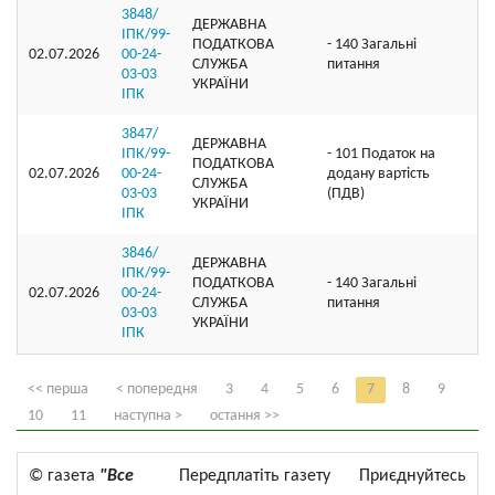
3848/
ДЕРЖАВНА
ІПК/99-
ПОДАТКОВА
- 140 Загальні
02.07.2026
00-24-
СЛУЖБА
питання
03-03
УКРАЇНИ
ІПК
3847/
ДЕРЖАВНА
ІПК/99-
- 101 Податок на
ПОДАТКОВА
02.07.2026
00-24-
додану вартість
СЛУЖБА
03-03
(ПДВ)
УКРАЇНИ
ІПК
3846/
ДЕРЖАВНА
ІПК/99-
ПОДАТКОВА
- 140 Загальні
02.07.2026
00-24-
СЛУЖБА
питання
03-03
УКРАЇНИ
ІПК
<< перша
< попередня
3
4
5
6
7
8
9
10
11
наступна >
остання >>
© газета
"Все
Передплатіть газету
Приєднуйтесь