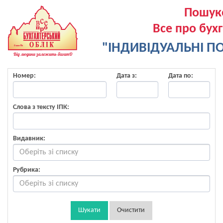
Пошук
Все про бух
"ІНДИВІДУАЛЬНІ ПО
Номер:
Дата з:
Дата по:
Слова з тексту ІПК:
Видавник:
Рубрика:
Шукати
Очистити